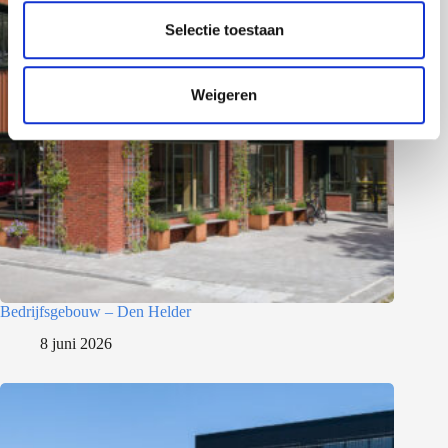
l
e
Selectie toestaan
c
t
Weigeren
i
e
Bedrijfsgebouw – Den Helder
8 juni 2026