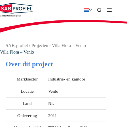
Ga
naar
de
inhoud
SAB-profiel
›
Projecten
›
Villa Flora – Venlo
Villa Flora – Venlo
Over dit project
Marktsector
Industrie- en kantoor
Locatie
Venlo
Land
NL
Oplevering
2011