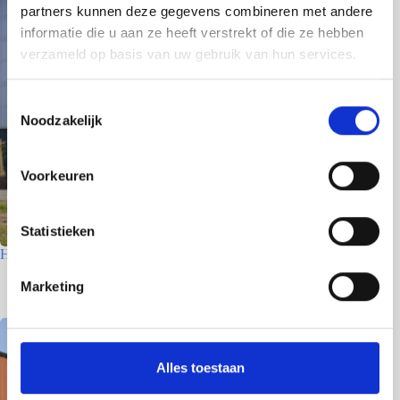
partners kunnen deze gegevens combineren met andere
informatie die u aan ze heeft verstrekt of die ze hebben
verzameld op basis van uw gebruik van hun services.
T
Noodzakelijk
o
e
s
Voorkeuren
t
e
m
Statistieken
m
Houtfabriek – Utrecht
i
7 juli 2026
Marketing
n
g
s
s
Alles toestaan
e