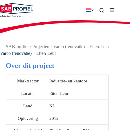
Ga
naar
de
inhoud
SAB-profiel
›
Projecten
›
Varco (renovatie) – Etten-Leur
Varco (renovatie) – Etten-Leur
Over dit project
Marktsector
Industrie- en kantoor
Locatie
Etten-Leur
Land
NL
Oplevering
2012