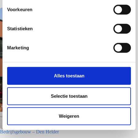
s
Voorkeuren
t
e
m
Statistieken
m
i
Marketing
n
g
s
s
Alles toestaan
e
l
e
Selectie toestaan
c
t
Weigeren
i
e
Bedrijfsgebouw – Den Helder