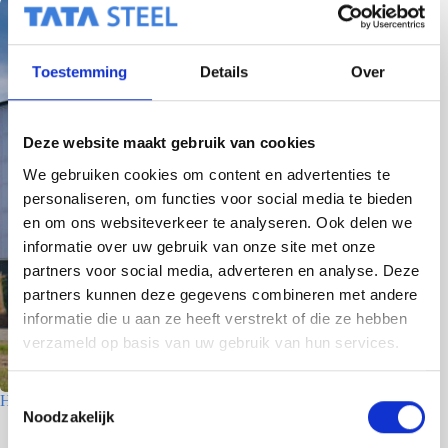
Toestemming
Details
Over
Deze website maakt gebruik van cookies
We gebruiken cookies om content en advertenties te
personaliseren, om functies voor social media te bieden
en om ons websiteverkeer te analyseren. Ook delen we
informatie over uw gebruik van onze site met onze
partners voor social media, adverteren en analyse. Deze
partners kunnen deze gegevens combineren met andere
informatie die u aan ze heeft verstrekt of die ze hebben
verzameld op basis van uw gebruik van hun services.
T
Houtfabriek – Utrecht
Noodzakelijk
o
7 juli 2026
e