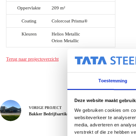
Oppervlakte
209 m²
Coating
Colorcoat Prisma®
Kleuren
Helios Metallic
Orion Metallic
Terug naar projectoverzicht
Toestemming
Deze website maakt gebruik
VORIGE
PROJECT
We gebruiken cookies om cont
Bakker Bedrijfsartikelen renovatie - Urk
websiteverkeer te analyseren
media, adverteren en analys
verstrekt of die ze hebben v