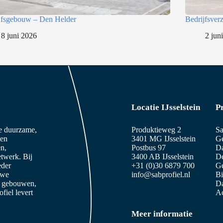
jfsgebouw – Den Helder
Bedrijfsve
8 juni 2026
2 jun
Locatie IJsselstein
P
ze duurzame,
Produktieweg 2
Sa
 en
3401 MG IJsselstein
Ge
n,
Postbus 97
D
etwerk. Bij
3400 AB IJsselstein
De
eder
+31 (0)30 6879 700
Ge
 we
info@sabprofiel.nl
B
e gebouwen,
Da
iel levert
Ac
Meer informatie