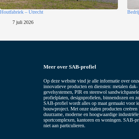
i
Houtfabriek – Utrecht
Bedri
e
7 juli 2026
Meer over SAB-profiel
Op deze website vind je alle informatie over on
innovatieve producten en diensten: metalen dak-
gevelsystemen, PIR en steenwol sandwichpanele
profielplaten, designprofielen, binnendozen en z
SAB-profiel wordt alles op maat gemaakt voor i
bouwproject. Met onze stalen producten creëren
duurzame, moderne en hoogwaardige industriël
sportcomplexen, kantoren en woningen. SAB-prof
niet aan particulieren.