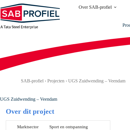
Ga
Over SAB-profiel
naar
de
inhoud
Pro
SAB-profiel
›
Projecten
›
UGS Zuidwending – Veendam
UGS Zuidwending – Veendam
Over dit project
Marktsector
Sport en ontspanning