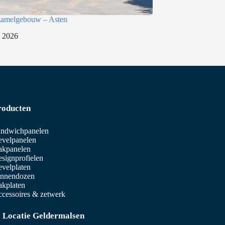
rzamelgebouw – Asten
i 2026
roducten
ndwichpanelen
velpanelen
akpanelen
signprofielen
velplaten
innendozen
kplaten
cessoires & zetwerk
Locatie Geldermalsen