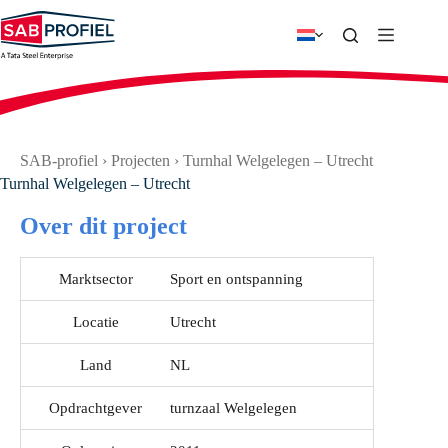
Ga
naar
de
inhoud
SAB-profiel
›
Projecten
›
Turnhal Welgelegen – Utrecht
Turnhal Welgelegen – Utrecht
Over dit project
Marktsector
Sport en ontspanning
Locatie
Utrecht
Land
NL
Opdrachtgever
turnzaal Welgelegen