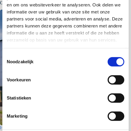
Gerelateerde berichten
en om ons websiteverkeer te analyseren. Ook delen we
informatie over uw gebruik van onze site met onze
partners voor social media, adverteren en analyse. Deze
partners kunnen deze gegevens combineren met andere
informatie die u aan ze heeft verstrekt of die ze hebben
verzameld op basis van uw gebruik van hun services.
T
Noodzakelijk
o
e
s
Voorkeuren
t
e
m
Statistieken
m
i
Marketing
n
g
Houtfabriek – Utrecht