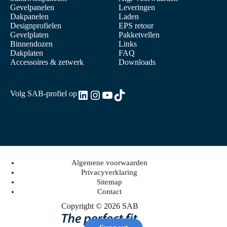
Gevelpanelen
Leveringen
Dakpanelen
Laden
Designprofielen
EPS retour
Gevelplaten
Pakketvellen
Binnendozen
Links
Dakplaten
FAQ
Accessoires & zetwerk
Downloads
LinkedIn
Instagram
YouTube
TikTok
Volg SAB-profiel op
Algemene voorwaarden
Privacyverklaring
Sitemap
Contact
Copyright © 2026 SAB