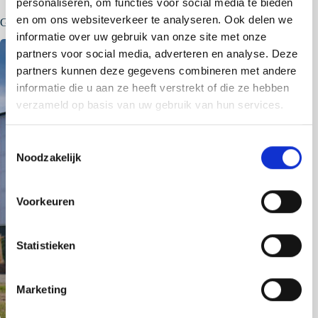
personaliseren, om functies voor social media te bieden
en om ons websiteverkeer te analyseren. Ook delen we
Gerelateerde berichten
informatie over uw gebruik van onze site met onze
partners voor social media, adverteren en analyse. Deze
partners kunnen deze gegevens combineren met andere
informatie die u aan ze heeft verstrekt of die ze hebben
verzameld op basis van uw gebruik van hun services.
T
Noodzakelijk
o
e
s
Voorkeuren
t
e
m
Statistieken
m
i
Marketing
n
g