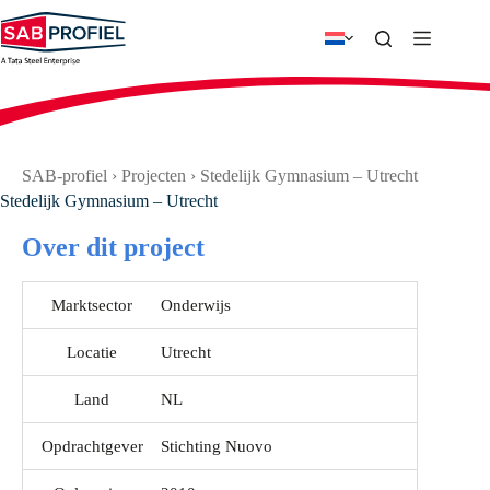
Ga
naar
de
inhoud
SAB-profiel
›
Projecten
›
Stedelijk Gymnasium – Utrecht
Stedelijk Gymnasium – Utrecht
Over dit project
Marktsector
Onderwijs
Locatie
Utrecht
Land
NL
Opdrachtgever
Stichting Nuovo