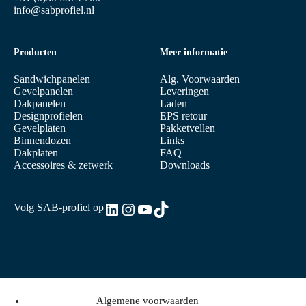
info@sabprofiel.nl
Producten
Meer informatie
Sandwichpanelen
Alg. Voorwaarden
Gevelpanelen
Leveringen
Dakpanelen
Laden
Designprofielen
EPS retour
Gevelplaten
Pakketvellen
Binnendozen
Links
Dakplaten
FAQ
Accessoires & zetwerk
Downloads
LinkedIn
Instagram
YouTube
TikTok
Volg SAB-profiel op
Algemene voorwaarden