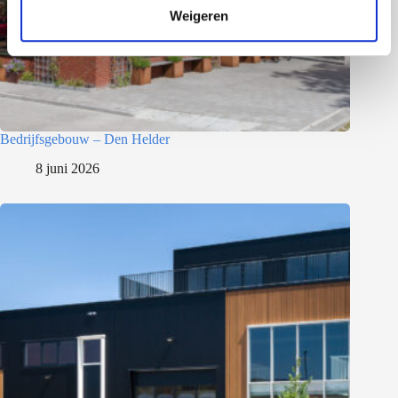
Weigeren
i
e
Bedrijfsgebouw – Den Helder
8 juni 2026