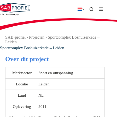
Ga
naar
de
inhoud
SAB-profiel
›
Projecten
›
Sportcomplex Boshuizerkade –
Leiden
Sportcomplex Boshuizerkade – Leiden
Over dit project
Marktsector
Sport en ontspanning
Locatie
Leiden
Land
NL
Oplevering
2011