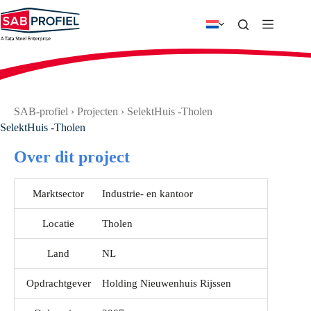
Ga
naar
de
inhoud
SAB-profiel
›
Projecten
›
SelektHuis -Tholen
SelektHuis -Tholen
Over dit project
Marktsector
Industrie- en kantoor
Locatie
Tholen
Land
NL
Opdrachtgever
Holding Nieuwenhuis Rijssen