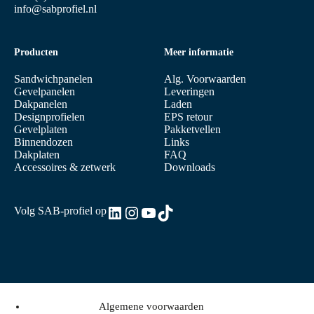
info@sabprofiel.nl
Producten
Meer informatie
Sandwichpanelen
Alg. Voorwaarden
Gevelpanelen
Leveringen
Dakpanelen
Laden
Designprofielen
EPS retour
Gevelplaten
Pakketvellen
Binnendozen
Links
Dakplaten
FAQ
Accessoires & zetwerk
Downloads
LinkedIn
Instagram
YouTube
TikTok
Volg SAB-profiel op
Algemene voorwaarden