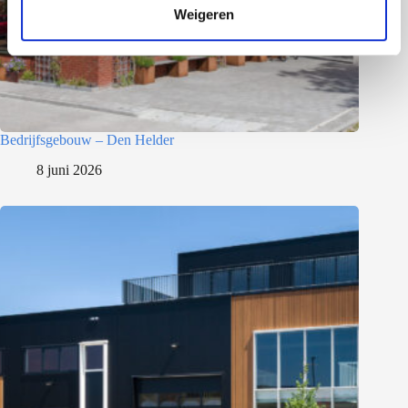
Weigeren
i
e
Bedrijfsgebouw – Den Helder
8 juni 2026