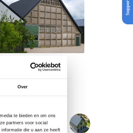
Support
Over
 media te bieden en om ons
VOLGENDE
PROJECT
ze partners voor social
Woning - Oudega
nformatie die u aan ze heeft