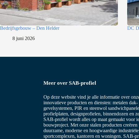
t
i
e
Bedrijfsgebouw – Den Helder
DC D
8 juni 2026
Meer over SAB-profiel
Op deze website vind je alle informatie over on
innovatieve producten en diensten: metalen dak-
gevelsystemen, PIR en steenwol sandwichpanele
profielplaten, designprofielen, binnendozen en z
SAB-profiel wordt alles op maat gemaakt voor i
bouwproject. Met onze stalen producten creëren
duurzame, moderne en hoogwaardige industriël
sportcomplexen, kantoren en woningen. SAB-prof