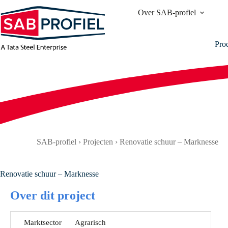
Ga
Over SAB-profiel
naar
de
inhoud
Pro
SAB-profiel
›
Projecten
›
Renovatie schuur – Marknesse
Renovatie schuur – Marknesse
Over dit project
Marktsector
Agrarisch