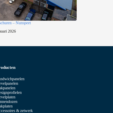
schuren – Nunspeet
nuari 2026
roducten
ndwichpanelen
velpanelen
akpanelen
signprofielen
velplaten
innendozen
kplaten
cessoires & zetwerk