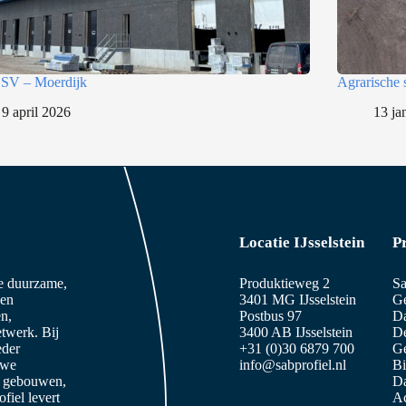
SV – Moerdijk
Agrarische 
9 april 2026
13 ja
Locatie IJsselstein
P
ze duurzame,
Produktieweg 2
Sa
 en
3401 MG IJsselstein
Ge
n,
Postbus 97
D
etwerk. Bij
3400 AB IJsselstein
De
eder
+31 (0)30 6879 700
Ge
 we
info@sabprofiel.nl
B
e gebouwen,
Da
iel levert
Ac