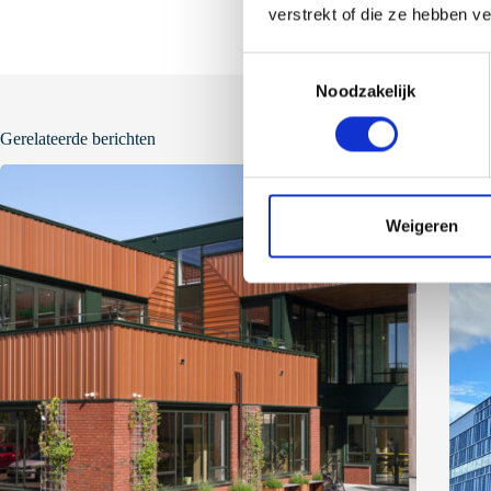
verstrekt of die ze hebben v
T
Noodzakelijk
o
e
Gerelateerde berichten
s
t
e
m
Weigeren
m
i
n
g
s
s
e
l
e
c