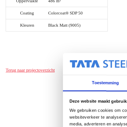
Oppervlakte
486 m²
Coating
Colorcoat® SDP 50
Kleuren
Black Matt (9005)
Terug naar projectoverzicht
Toestemming
Deze website maakt gebruik
We gebruiken cookies om cont
websiteverkeer te analyseren
media, adverteren en analys