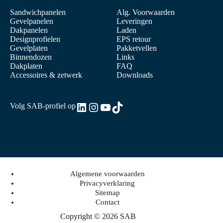
Sandwichpanelen
Alg. Voorwaarden
Gevelpanelen
Leveringen
Dakpanelen
Laden
Designprofielen
EPS retour
Gevelplaten
Pakketvellen
Binnendozen
Links
Dakplaten
FAQ
Accessoires & zetwerk
Downloads
LinkedIn
Instagram
YouTube
TikTok
Volg SAB-profiel op
Algemene voorwaarden
Privacyverklaring
Sitemap
Contact
Copyright © 2026 SAB