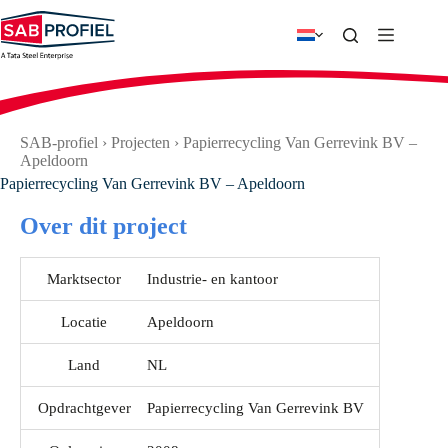
Ga
naar
de
inhoud
SAB-profiel
›
Projecten
›
Papierrecycling Van Gerrevink BV –
Apeldoorn
Papierrecycling Van Gerrevink BV – Apeldoorn
Over dit project
Marktsector
Industrie- en kantoor
Locatie
Apeldoorn
Land
NL
Opdrachtgever
Papierrecycling Van Gerrevink BV