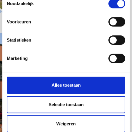
Noodzakelijk
o
Houtfabriek – Utrecht
e
s
7 juli 2026
Voorkeuren
t
e
m
Statistieken
m
i
Marketing
n
g
s
s
Alles toestaan
e
l
e
Selectie toestaan
c
t
Weigeren
i
e