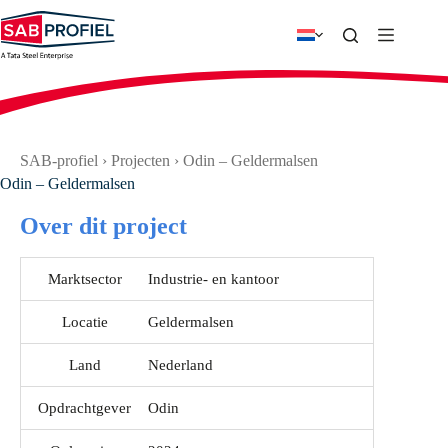
Ga
naar
de
inhoud
SAB-profiel
›
Projecten
›
Odin – Geldermalsen
Odin – Geldermalsen
Over dit project
Marktsector
Industrie- en kantoor
Locatie
Geldermalsen
Land
Nederland
Opdrachtgever
Odin