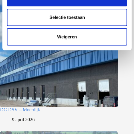
e
l
e
Selectie toestaan
c
t
Weigeren
i
e
DC DSV – Moerdijk
9 april 2026