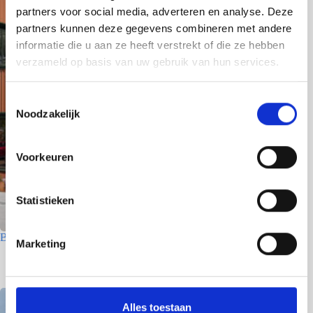
partners voor social media, adverteren en analyse. Deze
partners kunnen deze gegevens combineren met andere
informatie die u aan ze heeft verstrekt of die ze hebben
verzameld op basis van uw gebruik van hun services.
T
Noodzakelijk
o
e
s
Voorkeuren
t
e
m
Statistieken
m
i
Bedrijfsgebouw – Den Helder
Marketing
n
8 juni 2026
g
s
s
Alles toestaan