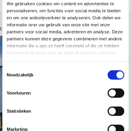
We gebruiken cookies om content en advertenties te
personaliseren, om functies voor social media te bieden
en om ons websiteverkeer te analyseren. Ook delen we
informatie over uw gebruik van onze site met onze
Gerelateerde berichten
partners voor social media, adverteren en analyse. Deze
partners kunnen deze gegevens combineren met andere
informatie die u aan ze heeft verstrekt of die ze hebben
verzameld op basis van uw gebruik van hun services.
T
Noodzakelijk
o
e
s
Voorkeuren
t
e
m
Statistieken
m
i
Marketing