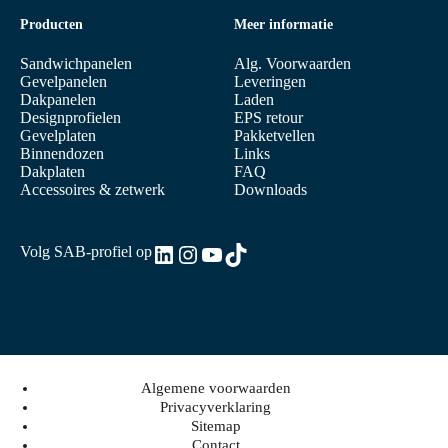
Producten
Meer informatie
Sandwichpanelen
Alg. Voorwaarden
Gevelpanelen
Leveringen
Dakpanelen
Laden
Designprofielen
EPS retour
Gevelplaten
Pakketvellen
Binnendozen
Links
Dakplaten
FAQ
Accessoires & zetwerk
Downloads
LinkedIn
Instagram
YouTube
TikTok
Volg SAB-profiel op
Algemene voorwaarden
Privacyverklaring
Sitemap
Contact