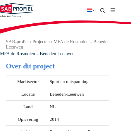
Ga
naar
de
inhoud
SAB-profiel
›
Projecten
›
MFA de Rosmolen – Beneden
Leeuwen
MFA de Rosmolen – Beneden Leeuwen
Over dit project
Marktsector
Sport en ontspanning
Locatie
Beneden-Leeuwen
Land
NL
Oplevering
2014