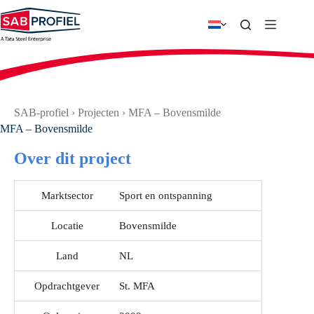
Ga
naar
de
inhoud
SAB-profiel
›
Projecten
›
MFA – Bovensmilde
MFA – Bovensmilde
Over dit project
Marktsector
Sport en ontspanning
Locatie
Bovensmilde
Land
NL
Opdrachtgever
St. MFA