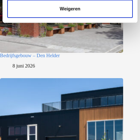
t
Weigeren
i
e
Bedrijfsgebouw – Den Helder
8 juni 2026