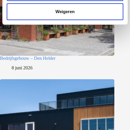
t
Weigeren
i
e
Bedrijfsgebouw – Den Helder
8 juni 2026