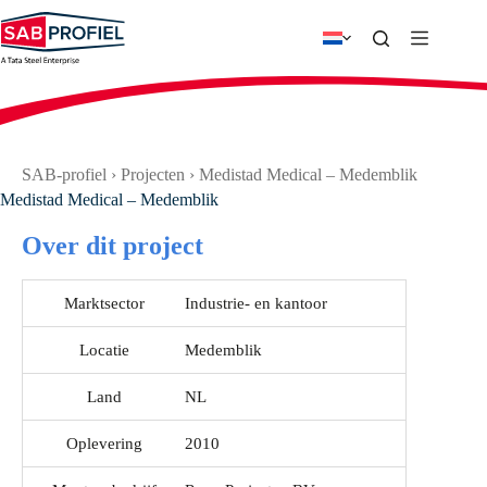
Ga
naar
de
inhoud
SAB-profiel
›
Projecten
›
Medistad Medical – Medemblik
Medistad Medical – Medemblik
Over dit project
Marktsector
Industrie- en kantoor
Locatie
Medemblik
Land
NL
Oplevering
2010