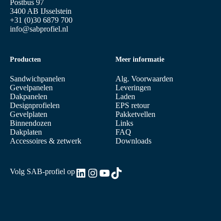
Postbus 97
3400 AB IJsselstein
+31 (0)30 6879 700
info@sabprofiel.nl
Producten
Meer informatie
Sandwichpanelen
Alg. Voorwaarden
Gevelpanelen
Leveringen
Dakpanelen
Laden
Designprofielen
EPS retour
Gevelplaten
Pakketvellen
Binnendozen
Links
Dakplaten
FAQ
Accessoires & zetwerk
Downloads
LinkedIn
Instagram
YouTube
TikTok
Volg SAB-profiel op