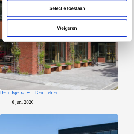
l
e
Selectie toestaan
c
t
Weigeren
i
e
Bedrijfsgebouw – Den Helder
8 juni 2026