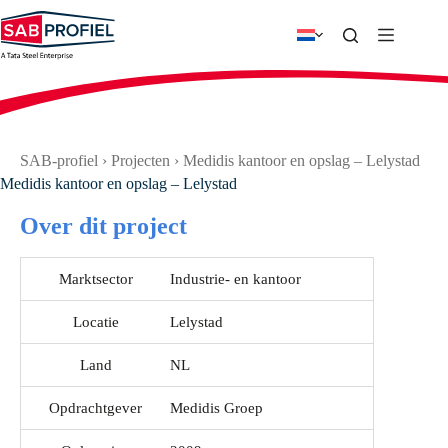
Ga
naar
de
inhoud
SAB-profiel
›
Projecten
›
Medidis kantoor en opslag – Lelystad
Medidis kantoor en opslag – Lelystad
Over dit project
Marktsector
Industrie- en kantoor
Locatie
Lelystad
Land
NL
Opdrachtgever
Medidis Groep