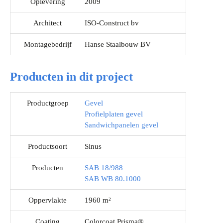
Oplevering
2009
Architect
ISO-Construct bv
Montagebedrijf
Hanse Staalbouw BV
Producten in dit project
Productgroep
Gevel
Profielplaten gevel
Sandwichpanelen gevel
Productsoort
Sinus
Producten
SAB 18/988
SAB WB 80.1000
Oppervlakte
1960 m²
Coating
Colorcoat Prisma®