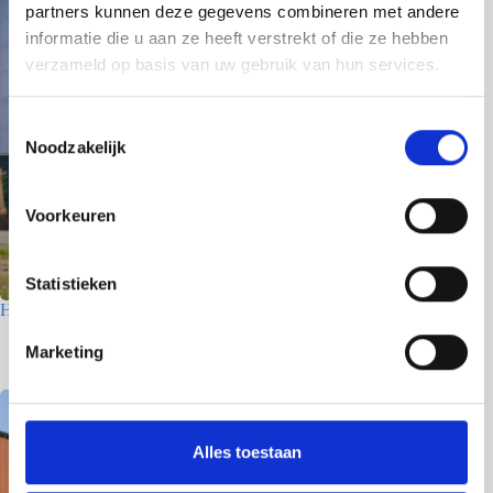
partners kunnen deze gegevens combineren met andere
informatie die u aan ze heeft verstrekt of die ze hebben
verzameld op basis van uw gebruik van hun services.
T
Noodzakelijk
o
e
s
Voorkeuren
t
e
m
Statistieken
m
Houtfabriek – Utrecht
i
7 juli 2026
Marketing
n
g
s
s
Alles toestaan
e