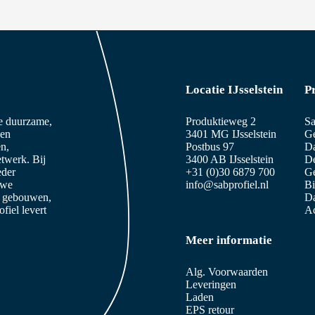
Locatie IJsselstein
P
ze duurzame,
Produktieweg 2
Sa
 en
3401 MG IJsselstein
Ge
n,
Postbus 97
D
etwerk. Bij
3400 AB IJsselstein
De
eder
+31 (0)30 6879 700
Ge
 we
info@sabprofiel.nl
B
e gebouwen,
Da
iel levert
Ac
Meer informatie
Alg. Voorwaarden
Leveringen
Laden
EPS retour