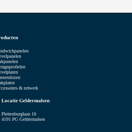
roducten
ndwichpanelen
velpanelen
akpanelen
signprofielen
velplaten
innendozen
kplaten
cessoires & zetwerk
Locatie Geldermalsen
Plettenburglaan 16
4191 PG Geldermalsen