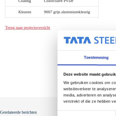
Coating
Colorcoat® PVDF
Kleuren
9007 grijs aluminiumkleurig
Terug naar projectoverzicht
Toestemming
Deze website maakt gebruik
We gebruiken cookies om cont
websiteverkeer te analyseren
media, adverteren en analys
verstrekt of die ze hebben v
Gerelateerde berichten
T