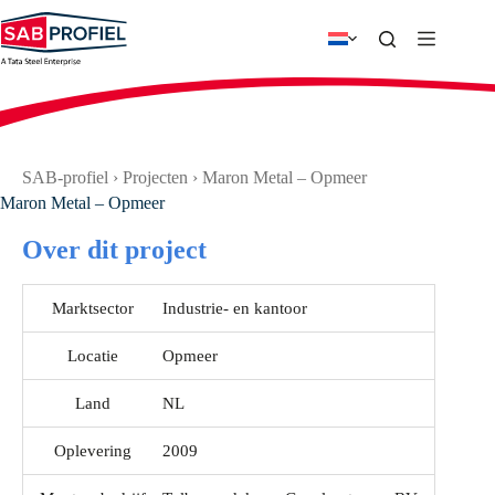
Ga
naar
de
inhoud
SAB-profiel
›
Projecten
›
Maron Metal – Opmeer
Maron Metal – Opmeer
Over dit project
Marktsector
Industrie- en kantoor
Locatie
Opmeer
Land
NL
Oplevering
2009