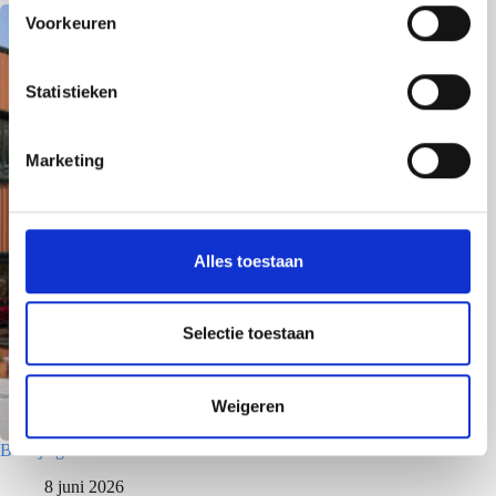
s
Voorkeuren
t
e
m
Statistieken
m
i
Marketing
n
g
s
s
Alles toestaan
e
l
e
Selectie toestaan
c
t
Weigeren
i
e
Bedrijfsgebouw – Den Helder
8 juni 2026