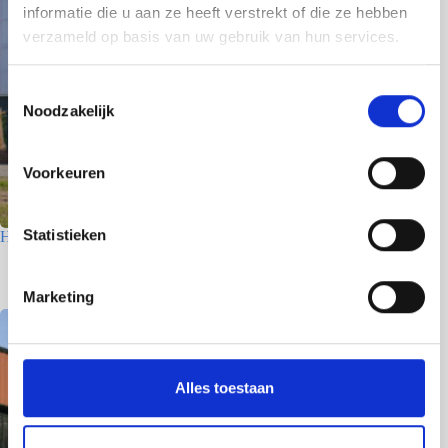
informatie die u aan ze heeft verstrekt of die ze hebben
verzameld op basis van uw gebruik van hun services.
T
Noodzakelijk
o
e
s
Voorkeuren
t
e
m
Statistieken
Houtfabriek – Utrecht
m
7 juli 2026
i
Marketing
n
g
s
s
Alles toestaan
e
l