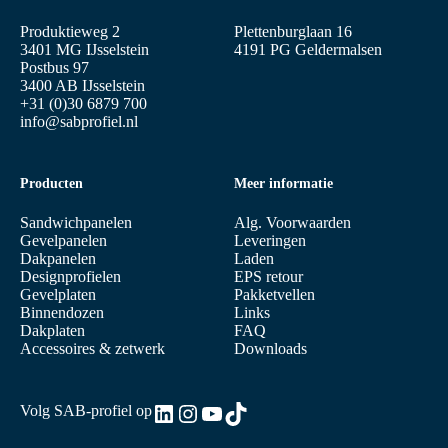
Produktieweg 2
Plettenburglaan 16
3401 MG IJsselstein
4191 PG Geldermalsen
Postbus 97
3400 AB IJsselstein
+31 (0)30 6879 700
info@sabprofiel.nl
Producten
Meer informatie
Sandwichpanelen
Alg. Voorwaarden
Gevelpanelen
Leveringen
Dakpanelen
Laden
Designprofielen
EPS retour
Gevelplaten
Pakketvellen
Binnendozen
Links
Dakplaten
FAQ
Accessoires & zetwerk
Downloads
LinkedIn
Instagram
YouTube
TikTok
Volg SAB-profiel op