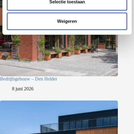
e
Selectie toestaan
c
t
Weigeren
i
e
Bedrijfsgebouw – Den Helder
8 juni 2026