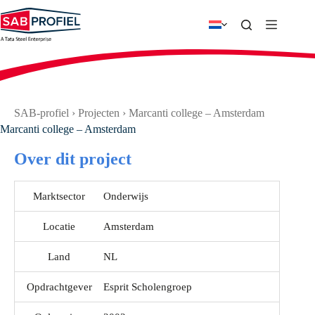
Ga
naar
de
inhoud
SAB-profiel
›
Projecten
›
Marcanti college – Amsterdam
Marcanti college – Amsterdam
Over dit project
Marktsector
Onderwijs
Locatie
Amsterdam
Land
NL
Opdrachtgever
Esprit Scholengroep