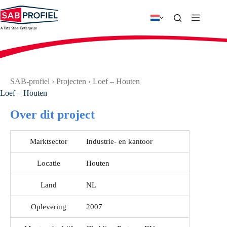
Ga
naar
de
inhoud
SAB-profiel
›
Projecten
›
Loef – Houten
Loef – Houten
Over dit project
Marktsector
Industrie- en kantoor
Locatie
Houten
Land
NL
Oplevering
2007