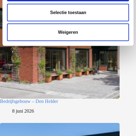
l
e
Selectie toestaan
c
t
Weigeren
i
e
Bedrijfsgebouw – Den Helder
8 juni 2026