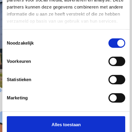
partners kunnen deze gegevens combineren met andere
informatie die u aan ze heeft verstrekt of die ze hebben
verzameld op basis van uw gebruik van hun services.
T
Noodzakelijk
o
e
s
Voorkeuren
t
e
m
Statistieken
m
Houtfabriek – Utrecht
i
Marketing
7 juli 2026
n
g
s
s
Alles toestaan
e