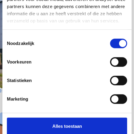
partners kunnen deze gegevens combineren met andere
informatie die u aan ze heeft verstrekt of die ze hebben
verzameld op basis van uw gebruik van hun services.
T
Noodzakelijk
o
e
s
Voorkeuren
t
e
m
Statistieken
m
Houtfabriek – Utrecht
i
Marketing
7 juli 2026
n
g
s
s
Alles toestaan
e