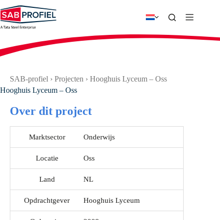
Ga
naar
de
inhoud
SAB-profiel
›
Projecten
›
Hooghuis Lyceum – Oss
Hooghuis Lyceum – Oss
Over dit project
Marktsector
Onderwijs
Locatie
Oss
Land
NL
Opdrachtgever
Hooghuis Lyceum