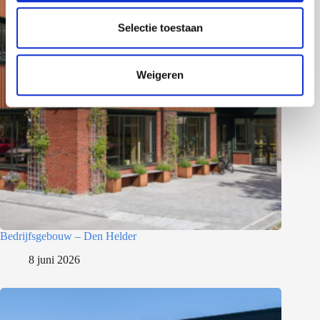
l
e
Selectie toestaan
c
t
Weigeren
i
e
Bedrijfsgebouw – Den Helder
8 juni 2026