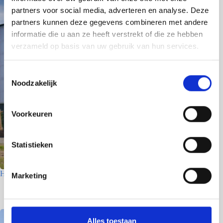
partners voor social media, adverteren en analyse. Deze
partners kunnen deze gegevens combineren met andere
informatie die u aan ze heeft verstrekt of die ze hebben
verzameld op basis van uw gebruik van hun services.
T
Noodzakelijk
o
e
s
Voorkeuren
t
e
m
Statistieken
m
i
Houtfabriek – Utrecht
Marketing
n
7 juli 2026
g
s
s
Alles toestaan