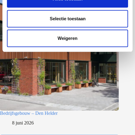
e
l
e
Selectie toestaan
c
t
Weigeren
i
e
Bedrijfsgebouw – Den Helder
8 juni 2026