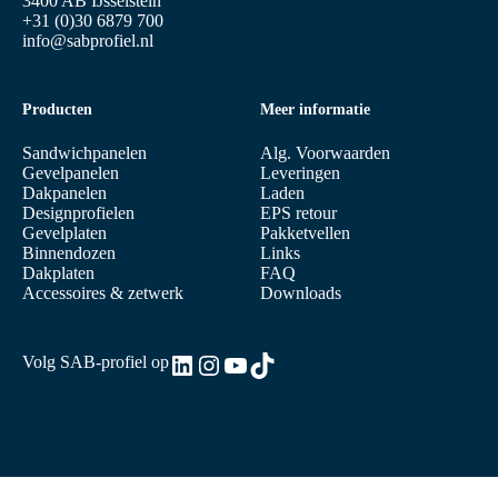
3400 AB IJsselstein
+31 (0)30 6879 700
info@sabprofiel.nl
Producten
Meer informatie
Sandwichpanelen
Alg. Voorwaarden
Gevelpanelen
Leveringen
Dakpanelen
Laden
Designprofielen
EPS retour
Gevelplaten
Pakketvellen
Binnendozen
Links
Dakplaten
FAQ
Accessoires & zetwerk
Downloads
LinkedIn
Instagram
YouTube
TikTok
Volg SAB-profiel op