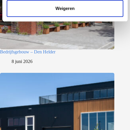
t
Weigeren
i
e
Bedrijfsgebouw – Den Helder
8 juni 2026