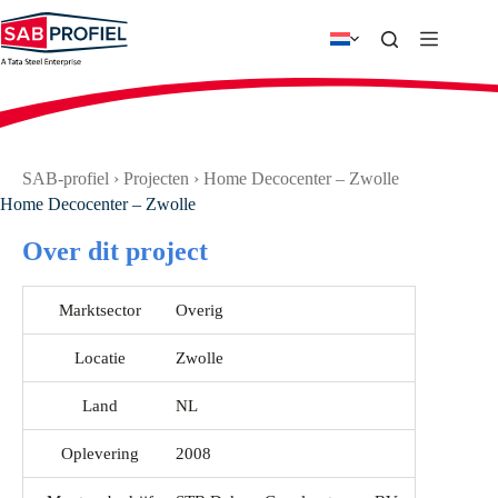
Ga
naar
de
inhoud
SAB-profiel
›
Projecten
›
Home Decocenter – Zwolle
Home Decocenter – Zwolle
Over dit project
Marktsector
Overig
Locatie
Zwolle
Land
NL
Oplevering
2008