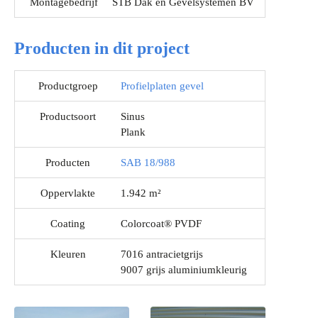
Montagebedrijf
STB Dak en Gevelsystemen BV
Producten in dit project
Productgroep
Profielplaten gevel
Productsoort
Sinus
Plank
Producten
SAB 18/988
Oppervlakte
1.942 m²
Coating
Colorcoat® PVDF
Kleuren
7016 antracietgrijs
9007 grijs aluminiumkleurig