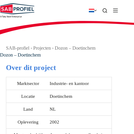
Ga
naar
de
inhoud
SAB-profiel
›
Projecten
›
Dozon – Doetinchem
Dozon – Doetinchem
Over dit project
Marktsector
Industrie- en kantoor
Locatie
Doetinchem
Land
NL
Oplevering
2002