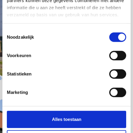
partners kunnen deze gegevens combineren met andere
informatie die u aan ze heeft verstrekt of die ze hebben
verzameld op basis van uw gebruik van hun services.
T
Noodzakelijk
o
e
s
Voorkeuren
t
e
m
Statistieken
Houtfabriek – Utrecht
m
7 juli 2026
i
Marketing
n
g
s
s
Alles toestaan
e
l