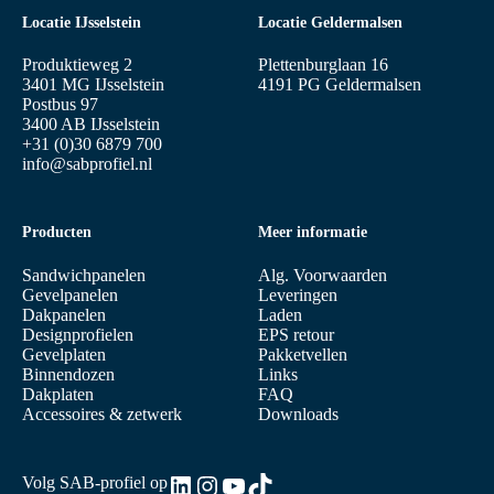
Locatie IJsselstein
Locatie Geldermalsen
Produktieweg 2
Plettenburglaan 16
3401 MG IJsselstein
4191 PG Geldermalsen
Postbus 97
3400 AB IJsselstein
+31 (0)30 6879 700
info@sabprofiel.nl
Producten
Meer informatie
Sandwichpanelen
Alg. Voorwaarden
Gevelpanelen
Leveringen
Dakpanelen
Laden
Designprofielen
EPS retour
Gevelplaten
Pakketvellen
Binnendozen
Links
Dakplaten
FAQ
Accessoires & zetwerk
Downloads
LinkedIn
Instagram
YouTube
TikTok
Volg SAB-profiel op