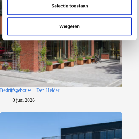
e
Selectie toestaan
c
t
Weigeren
i
e
Bedrijfsgebouw – Den Helder
8 juni 2026