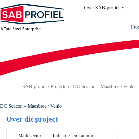
Ga
Over SAB-profiel
naar
de
inhoud
Pro
SAB-profiel
›
Projecten
›
DC Seacon – Maasbree / Venlo
DC Seacon – Maasbree / Venlo
Over dit project
Marktsector
Industrie- en kantoor