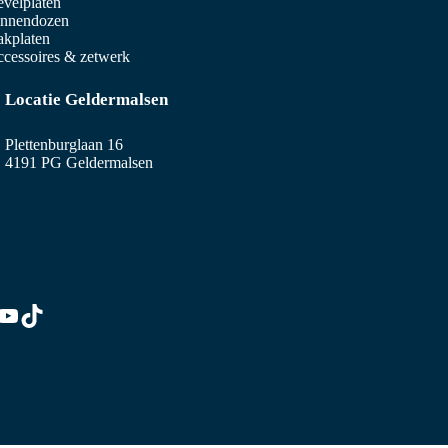
velplaten
innendozen
kplaten
cessoires & zetwerk
Locatie Geldermalsen
Plettenburglaan 16
4191 PG Geldermalsen
edIn
stagram
YouTube
TikTok