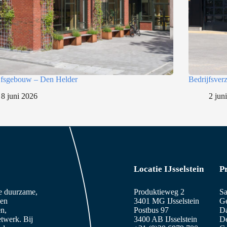
jfsgebouw – Den Helder
Bedrijfsve
8 juni 2026
2 jun
Locatie IJsselstein
P
ze duurzame,
Produktieweg 2
Sa
 en
3401 MG IJsselstein
Ge
n,
Postbus 97
D
etwerk. Bij
3400 AB IJsselstein
De