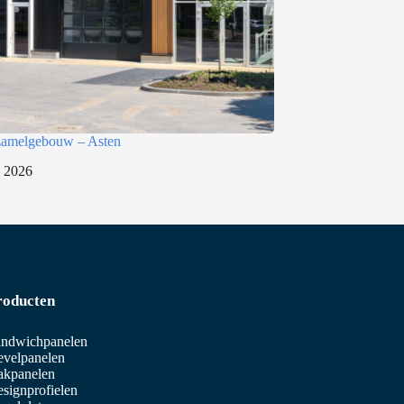
rzamelgebouw – Asten
i 2026
roducten
ndwichpanelen
velpanelen
akpanelen
signprofielen