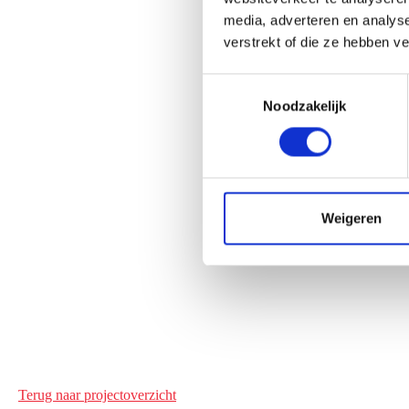
media, adverteren en analys
verstrekt of die ze hebben v
T
Noodzakelijk
o
e
s
t
e
m
Weigeren
m
i
n
g
s
s
e
l
Terug naar projectoverzicht