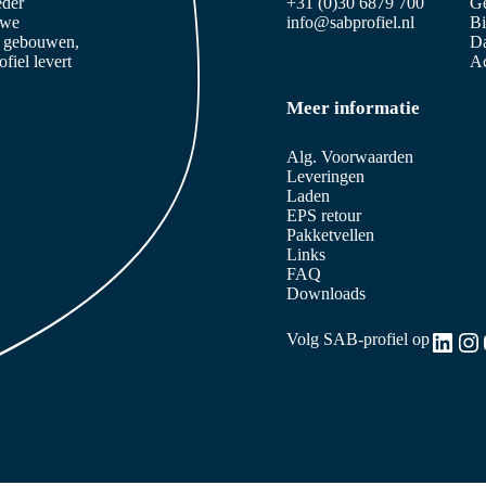
eder
+31 (0)30 6879 700
Ge
 we
info@sabprofiel.nl
B
e gebouwen,
Da
iel levert
Ac
Meer informatie
Alg. Voorwaarden
Leveringen
Laden
EPS retour
Pakketvellen
Links
FAQ
Downloads
Link
In
Volg SAB-profiel op