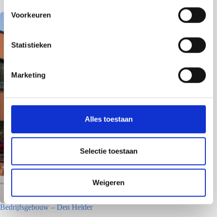
s
Voorkeuren
t
e
m
Statistieken
m
i
Marketing
n
g
s
s
Alles toestaan
e
l
e
Selectie toestaan
c
t
Weigeren
i
e
Bedrijfsgebouw – Den Helder