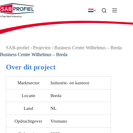
Ga
naar
de
inhoud
SAB-profiel
›
Projecten
›
Business Centre Wilhelmus – Breda
Business Centre Wilhelmus – Breda
Over dit project
Marktsector
Industrie- en kantoor
Locatie
Breda
Land
NL
Opdrachtgever
Vromans