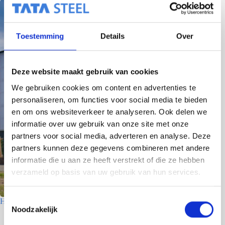
Toestemming
Details
Over
Deze website maakt gebruik van cookies
We gebruiken cookies om content en advertenties te
personaliseren, om functies voor social media te bieden
en om ons websiteverkeer te analyseren. Ook delen we
informatie over uw gebruik van onze site met onze
partners voor social media, adverteren en analyse. Deze
partners kunnen deze gegevens combineren met andere
informatie die u aan ze heeft verstrekt of die ze hebben
verzameld op basis van uw gebruik van hun services.
T
Houtfabriek – Utrecht
Noodzakelijk
o
7 juli 2026
e