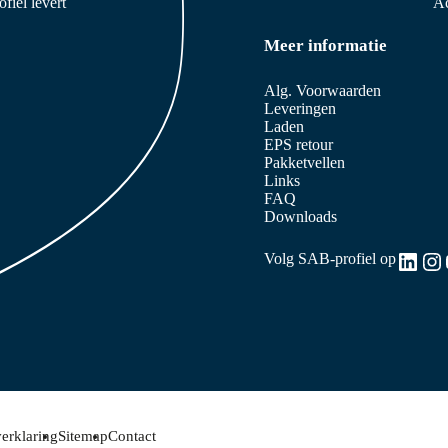
iel levert
Ac
Meer informatie
Alg. Voorwaarden
Leveringen
Laden
EPS retour
Pakketvellen
Links
FAQ
Downloads
Link
In
Volg SAB-profiel op
erklaring
Sitemap
Contact