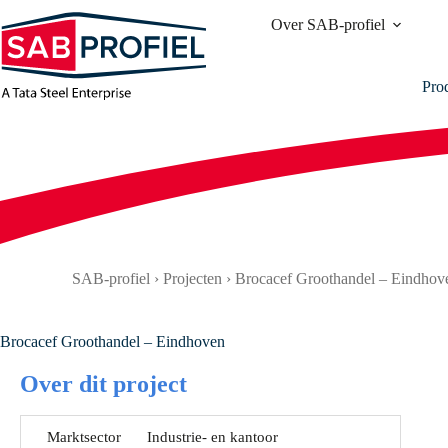
Ga
Over SAB-profiel
naar
de
inhoud
Pro
SAB-profiel
›
Projecten
›
Brocacef Groothandel – Eindhov
Brocacef Groothandel – Eindhoven
Over dit project
Marktsector
Industrie- en kantoor