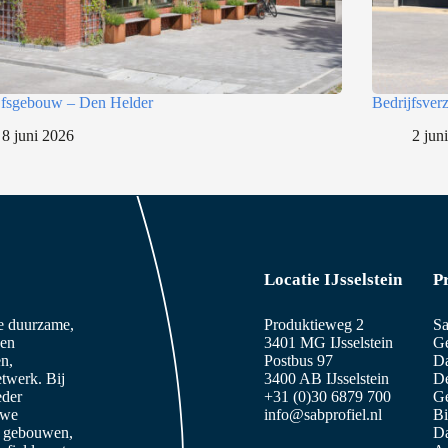
jfsgebouw – Den Helder
Bedrijfsve
8 juni 2026
2 jun
Locatie IJsselstein
P
ze duurzame,
Produktieweg 2
Sa
 en
3401 MG IJsselstein
Ge
n,
Postbus 97
D
etwerk. Bij
3400 AB IJsselstein
De
eder
+31 (0)30 6879 700
Ge
 we
info@sabprofiel.nl
B
e gebouwen,
Da