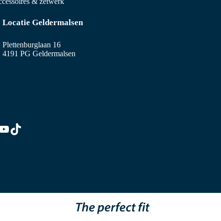
cessoires & zetwerk
Locatie Geldermalsen
Plettenburglaan 16
4191 PG Geldermalsen
edIn
stagram
YouTube
TikTok