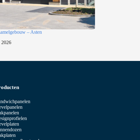
rzamelgebouw – Asten
i 2026
roducten
ndwichpanelen
velpanelen
akpanelen
signprofielen
velplaten
innendozen
kplaten