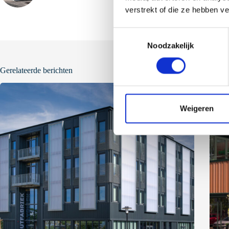
verstrekt of die ze hebben v
T
Noodzakelijk
o
e
s
Gerelateerde berichten
t
e
m
Weigeren
m
i
n
g
s
s
e
l
e