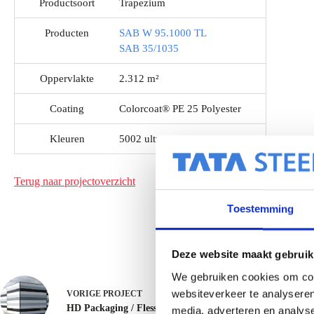
Productsoort
Trapezium
Producten
SAB W 95.1000 TL
SAB 35/1035
Oppervlakte
2.312 m²
Coating
Colorcoat® PE 25 Polyester
Kleuren
5002 ultramarijnblauw
Terug naar projectoverzicht
Toestemming
Deze website maakt gebruik
We gebruiken cookies om cont
websiteverkeer te analyseren
VORIGE
PROJECT
HD Packaging / Flessenrecycling - Zuidbroek
media, adverteren en analys