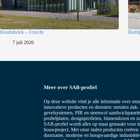
c
t
i
e
Houtfabriek – Utrecht
Bedri
7 juli 2026
Meer over SAB-profiel
Op deze website vind je alle informatie over on
innovatieve producten en diensten: metalen dak-
gevelsystemen, PIR en steenwol sandwichpanele
profielplaten, designprofielen, binnendozen en z
SAB-profiel wordt alles op maat gemaakt voor i
bouwproject. Met onze stalen producten creëren
duurzame, moderne en hoogwaardige industriël