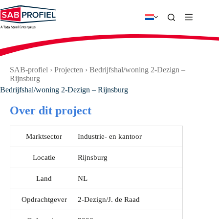
Ga
naar
de
inhoud
SAB-profiel
›
Projecten
›
Bedrijfshal/woning 2-Dezign –
Rijnsburg
Bedrijfshal/woning 2-Dezign – Rijnsburg
Over dit project
Marktsector
Industrie- en kantoor
Locatie
Rijnsburg
Land
NL
Opdrachtgever
2-Dezign/J. de Raad