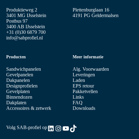
Produktieweg 2
Plettenburglaan 16
3401 MG IJsselstein
4191 PG Geldermalsen
Postbus 97
3400 AB IJsselstein
+31 (0)30 6879 700
info@sabprofiel.nl
Producten
Meer informatie
Sandwichpanelen
Alg. Voorwaarden
Gevelpanelen
Leveringen
Dakpanelen
Laden
Designprofielen
EPS retour
Gevelplaten
Pakketvellen
Binnendozen
Links
Dakplaten
FAQ
Accessoires & zetwerk
Downloads
LinkedIn
Instagram
YouTube
TikTok
Volg SAB-profiel op