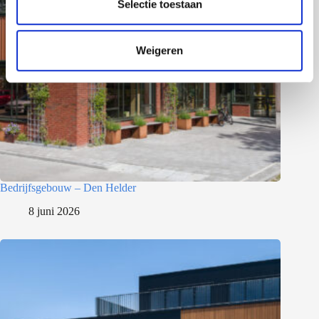
e
Selectie toestaan
c
t
Weigeren
i
e
Bedrijfsgebouw – Den Helder
8 juni 2026