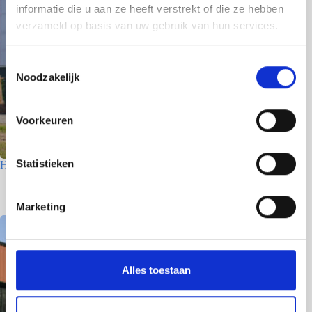
informatie die u aan ze heeft verstrekt of die ze hebben
verzameld op basis van uw gebruik van hun services.
T
Noodzakelijk
o
e
s
Voorkeuren
t
e
m
Statistieken
Houtfabriek – Utrecht
m
7 juli 2026
i
Marketing
n
g
s
s
Alles toestaan
e
l