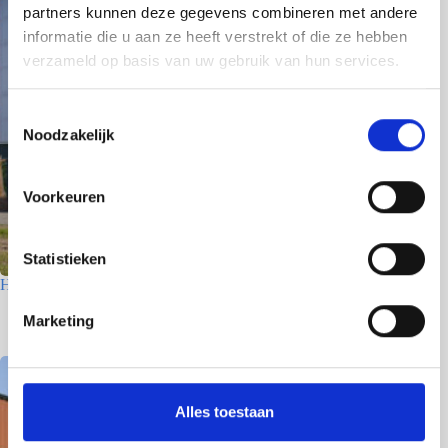
partners kunnen deze gegevens combineren met andere
informatie die u aan ze heeft verstrekt of die ze hebben
verzameld op basis van uw gebruik van hun services.
T
Noodzakelijk
o
e
s
Voorkeuren
t
e
m
Statistieken
m
Houtfabriek – Utrecht
i
7 juli 2026
Marketing
n
g
s
s
Alles toestaan
e