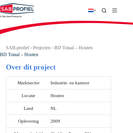
Ga
naar
de
inhoud
SAB-profiel
›
Projecten
›
BD Totaal – Houten
BD Totaal – Houten
Over dit project
Marktsector
Industrie- en kantoor
Locatie
Houten
Land
NL
Oplevering
2009