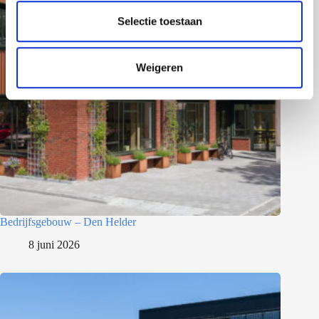
l
e
Selectie toestaan
c
t
Weigeren
i
e
Bedrijfsgebouw – Den Helder
8 juni 2026