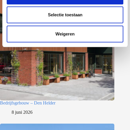
e
l
e
Selectie toestaan
c
t
Weigeren
i
e
Bedrijfsgebouw – Den Helder
8 juni 2026