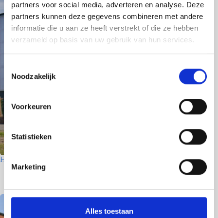
partners voor social media, adverteren en analyse. Deze
partners kunnen deze gegevens combineren met andere
informatie die u aan ze heeft verstrekt of die ze hebben
verzameld op basis van uw gebruik van hun services.
T
Noodzakelijk
o
e
s
Voorkeuren
t
e
m
Statistieken
m
Houtfabriek – Utrecht
i
Marketing
n
7 juli 2026
g
s
s
Alles toestaan