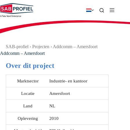
Ga
naar
de
inhoud
SAB-profiel
›
Projecten
›
Addcomm – Amersfoort
Addcomm – Amersfoort
Over dit project
Marktsector
Industrie- en kantoor
Locatie
Amersfoort
Land
NL
Oplevering
2010