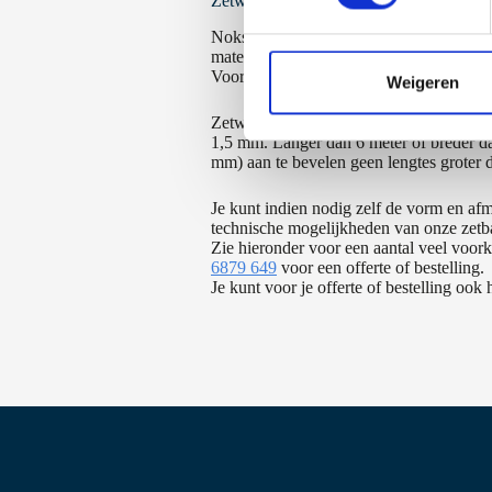
s
Zetwerk dak
t
Nokstukken en windveren/daklijsten voor 
e
materiaalvoorraad die we voor al onze pr
Voor lekdorpels, hoekprofielen, U-profi
m
Weigeren
m
Zetwerk is leverbaar met een maximaal 
i
1,5 mm. Langer dan 6 meter of breder da
n
mm) aan te bevelen geen lengtes groter 
g
Je kunt indien nodig zelf de vorm en af
s
technische mogelijkheden van onze zetb
s
Zie hieronder voor een aantal veel voo
e
6879 649
voor een offerte of bestelling.
Je kunt voor je offerte of bestelling ook 
l
e
c
t
i
e