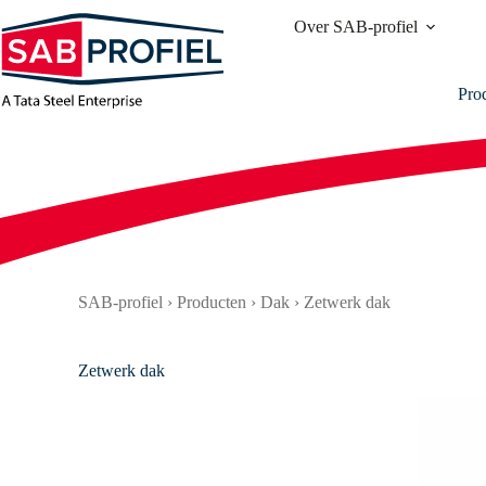
Ga
Over SAB-profiel
naar
de
inhoud
Pro
SAB-profiel
›
Producten
›
Dak
›
Zetwerk dak
Zetwerk dak