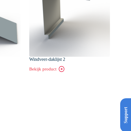
Windveer-daklijst 2
Bekijk product
Windveer-
daklijst
2
Support