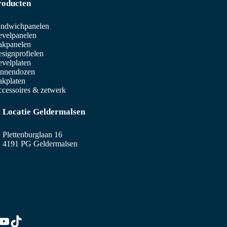
roducten
ndwichpanelen
velpanelen
akpanelen
signprofielen
velplaten
innendozen
kplaten
cessoires & zetwerk
Locatie Geldermalsen
Plettenburglaan 16
4191 PG Geldermalsen
edIn
stagram
YouTube
TikTok