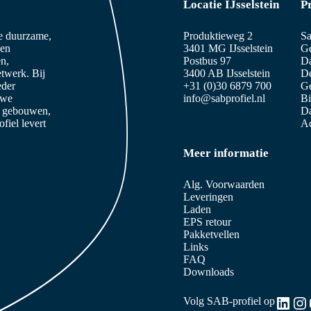
Locatie IJsselstein
P
ze duurzame,
Produktieweg 2
Sa
 en
3401 MG IJsselstein
Ge
n,
Postbus 97
D
etwerk. Bij
3400 AB IJsselstein
De
eder
+31 (0)30 6879 700
Ge
 we
info@sabprofiel.nl
B
e gebouwen,
Da
iel levert
Ac
Meer informatie
Alg. Voorwaarden
Leveringen
Laden
EPS retour
Pakketvellen
Links
FAQ
Downloads
Link
In
Volg SAB-profiel op