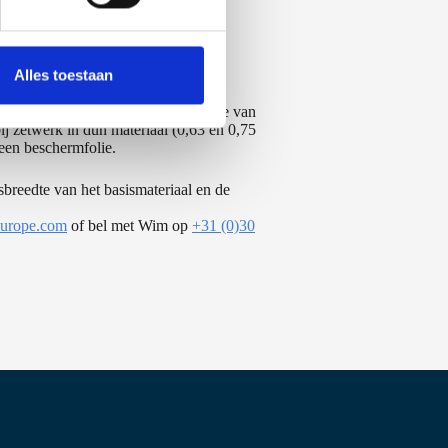
erij, die kan putten uit dezelfde
PDF folder Zetwerk voor inspiratie.
Alles toestaan
1.000 mm en een maximale plaatdikte van
j zetwerk in dun materiaal (0,63 en 0,75
een beschermfolie.
breedte van het basismateriaal en de
leurope.com
of bel met Wim op
+31 (0)30