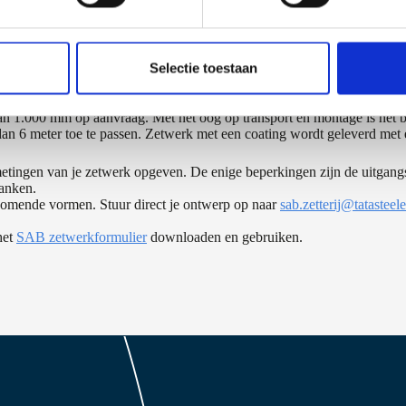
de perfecte afwerking van dak beschikt SAB-profiel over een eigen zett
oducten gebruiken. In tal van diktes, coatings en kleuren. Check onze 
elen, Omega of Z-profielen zie
zetwerk gevel pagina.
Selectie toestaan
aanbevolen lengte van 6 meter, een maximaal aanbevolen breedte van 
n 1.000 mm op aanvraag. Met het oog op transport en montage is het bi
dan 6 meter toe te passen. Zetwerk met een coating wordt geleverd met 
metingen van je zetwerk opgeven. De enige beperkingen zijn de uitgangs
anken.
rkomende vormen. Stuur direct je ontwerp op naar
sab.zetterij@tatastee
het
SAB zetwerkformulier
downloaden en gebruiken.