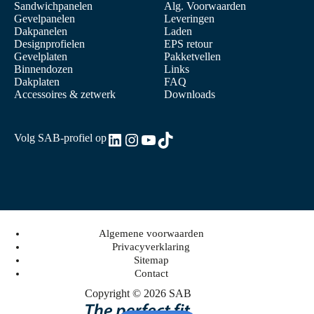
Sandwichpanelen
Alg. Voorwaarden
Gevelpanelen
Leveringen
Dakpanelen
Laden
Designprofielen
EPS retour
Gevelplaten
Pakketvellen
Binnendozen
Links
Dakplaten
FAQ
Accessoires & zetwerk
Downloads
LinkedIn
Instagram
YouTube
TikTok
Volg SAB-profiel op
Algemene voorwaarden
Privacyverklaring
Sitemap
Contact
Copyright © 2026 SAB