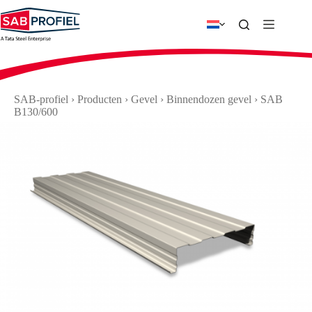
Ga
naar
de
inhoud
SAB-profiel
›
Producten
›
Gevel
›
Binnendozen gevel
›
SAB
B130/600