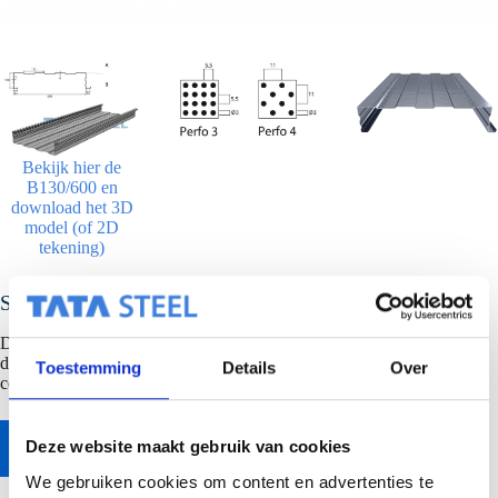
Bekijk hier de
B130/600 en
download het 3D
model (of 2D
tekening)
SAB B130/600
De binnendoos SAB B130/600 is standaard ook direct leverbaar met
dichtband voor betere luchtafdichting, hogere isolatiewaarde en meer
Toestemming
Details
Over
comfort in het gebouw.
Naar online bestekservice
Deze website maakt gebruik van cookies
We gebruiken cookies om content en advertenties te