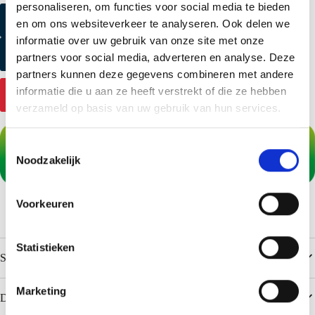
personaliseren, om functies voor social media te bieden
Kleurmonster aanvragen
en om ons websiteverkeer te analyseren. Ook delen we
informatie over uw gebruik van onze site met onze
Productmonster aanvragen
partners voor social media, adverteren en analyse. Deze
partners kunnen deze gegevens combineren met andere
informatie die u aan ze heeft verstrekt of die ze hebben
Contact
verzameld op basis van uw gebruik van hun services.
T
Noodzakelijk
o
e
s
Voorkeuren
t
e
m
Statistieken
Specificaties
m
i
Marketing
Downloads
n
g