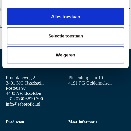
s
Populaire kleuren Colorcoat PE 15 / Interieurcoating
s
Alles toestaan
e
Eigenschappen
l
e
Selectie toestaan
c
t
Weigeren
i
e
Locatie IJsselstein
Locatie Geldermalsen
Produktieweg 2
Plettenburglaan 16
3401 MG IJsselstein
4191 PG Geldermalsen
Postbus 97
3400 AB IJsselstein
+31 (0)30 6879 700
info@sabprofiel.nl
Producten
Meer informatie