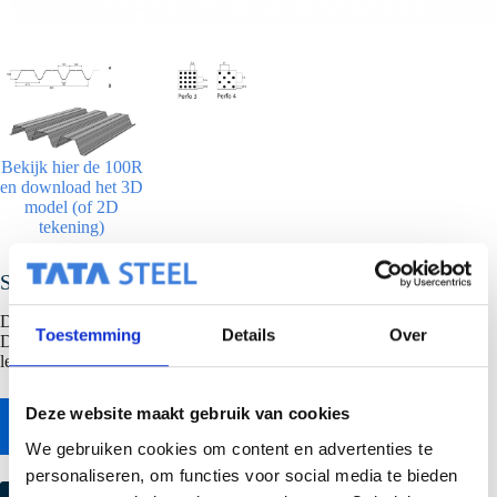
Bekijk hier de 100R
en download het 3D
model (of 2D
tekening)
SAB 100R/825
Dit profiel wordt geproduceerd in onze vestiging in Niederaula
Toestemming
Details
Over
Duitsland, vraag de verkoopafdeling 030 687 97 00 naar de prijs- en
levermogelijkheden.
Deze website maakt gebruik van cookies
Naar online bestekservice
We gebruiken cookies om content en advertenties te
personaliseren, om functies voor social media te bieden