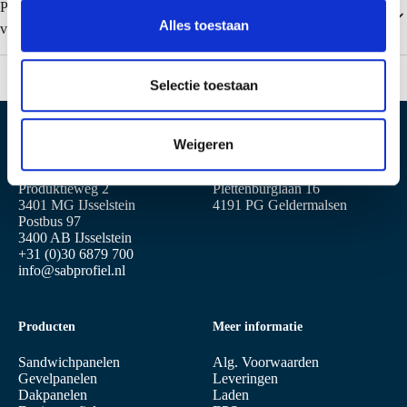
Populaire kleuren Colorcoat HPS200 Ultra (0,50 en 0,63 mm niet
s
Alles toestaan
voor dakplaten)
e
l
e
Selectie toestaan
c
t
Weigeren
i
Locatie IJsselstein
Locatie Geldermalsen
e
Produktieweg 2
Plettenburglaan 16
3401 MG IJsselstein
4191 PG Geldermalsen
Postbus 97
3400 AB IJsselstein
+31 (0)30 6879 700
info@sabprofiel.nl
Producten
Meer informatie
Sandwichpanelen
Alg. Voorwaarden
Gevelpanelen
Leveringen
Dakpanelen
Laden