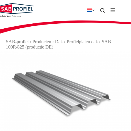
Ga
naar
de
inhoud
SAB-profiel
›
Producten
›
Dak
›
Profielplaten dak
›
SAB
100R/825 (productie DE)