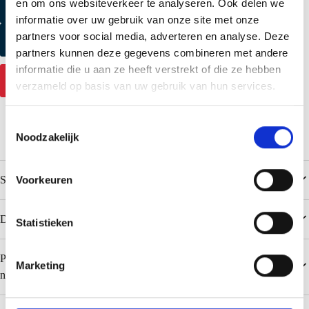
en om ons websiteverkeer te analyseren. Ook delen we
Kleurmonster aanvragen
informatie over uw gebruik van onze site met onze
partners voor social media, adverteren en analyse. Deze
Productmonster aanvragen
partners kunnen deze gegevens combineren met andere
informatie die u aan ze heeft verstrekt of die ze hebben
Contact
verzameld op basis van uw gebruik van hun services.
T
Noodzakelijk
o
e
s
Specificaties
Voorkeuren
t
e
Downloads
m
Statistieken
m
i
Populaire kleuren Colorcoat PE 25 / Polyester (0,50 en 0,63 mm
Marketing
n
niet voor dakplaten)
g
s