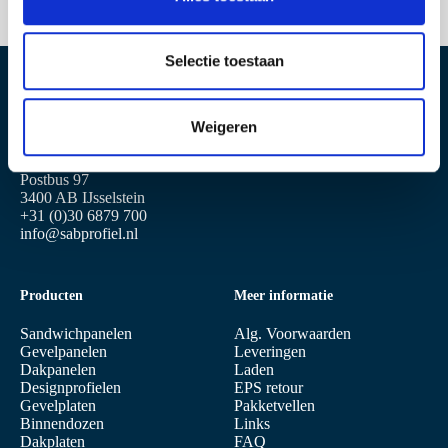
e
l
e
Selectie toestaan
c
Locatie IJsselstein
Locatie Geldermalsen
t
Weigeren
i
Produktieweg 2
Plettenburglaan 16
e
3401 MG IJsselstein
4191 PG Geldermalsen
Postbus 97
3400 AB IJsselstein
+31 (0)30 6879 700
info@sabprofiel.nl
Producten
Meer informatie
Sandwichpanelen
Alg. Voorwaarden
Gevelpanelen
Leveringen
Dakpanelen
Laden
Designprofielen
EPS retour
Gevelplaten
Pakketvellen
Binnendozen
Links
Dakplaten
FAQ