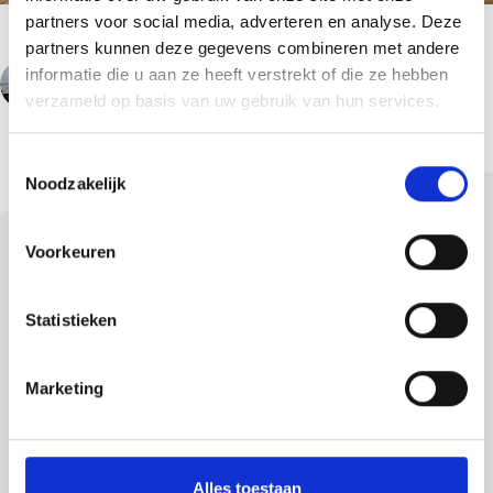
partners voor social media, adverteren en analyse. Deze
partners kunnen deze gegevens combineren met andere
informatie die u aan ze heeft verstrekt of die ze hebben
VORIGE
VOLGENDE
verzameld op basis van uw gebruik van hun services.
T
Noodzakelijk
o
e
s
Voorkeuren
t
e
m
Statistieken
Bekijk al onze nieuwsberichten
m
i
Marketing
n
Terug naar het nieuwsoverzicht
g
s
s
Alles toestaan