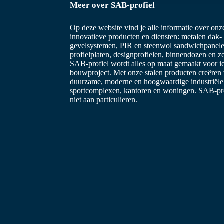
Meer over SAB-profiel
e
l
Op deze website vind je alle informatie over on
e
innovatieve producten en diensten: metalen dak-
c
gevelsystemen, PIR en steenwol sandwichpanele
profielplaten, designprofielen, binnendozen en z
t
SAB-profiel wordt alles op maat gemaakt voor i
i
bouwproject. Met onze stalen producten creëren
e
duurzame, moderne en hoogwaardige industriël
sportcomplexen, kantoren en woningen. SAB-prof
niet aan particulieren.