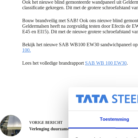
Ook het nieuwe blind gemonteerde wandpaneel uit Gelder
classificatie gekregen. Dit met de grotere schroefafstand 
Bouw brandveilig met SAB! Ook ons nieuwe blind gemont
Geldermalsen heeft na zorgvuldig testen door Efectis de EW
E45 en EI15). Dit met de nieuwe grotere schroefafstand v
Bekijk het nieuwe SAB WB100 EW30 sandwichpaneel op
100.
Lees het volledige brandrapport
SAB WB 100 EW30
.
Toestemming
VORIGE
BERICHT
Verlenging duurzame BES 6001 classificatie voor SAB-prof