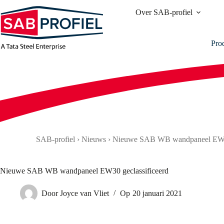
Ga
Over SAB-profiel
naar
de
inhoud
Pro
SAB-profiel
›
Nieuws
›
Nieuwe SAB WB wandpaneel EW30
Nieuwe SAB WB wandpaneel EW30 geclassificeerd
Door
Joyce van Vliet
Op
20 januari 2021