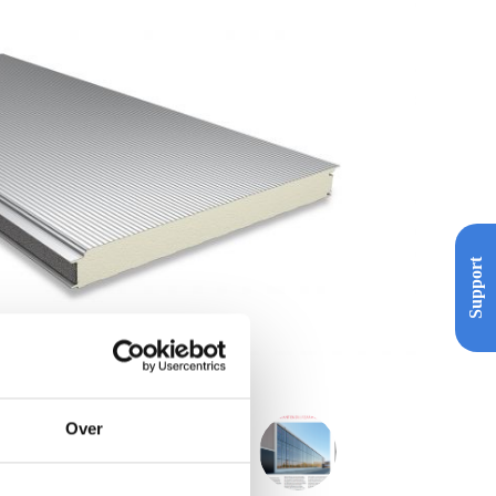
Support
Over
VOLGENDE
BERICHT
Case Study SAB Geldermalsen