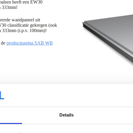
malsen heeft een EW30
van 333mm!
eerde wandpaneel uit
30 classificatie gekregen (ook
an 333mm (i.p.v. 100mm)!
 de
productpagina SAB WB
Details
iel