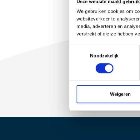
Deze website maakt gebruik
We gebruiken cookies om cont
websiteverkeer te analyseren
media, adverteren en analys
verstrekt of die ze hebben v
T
Noodzakelijk
o
e
s
t
e
m
Weigeren
m
i
n
g
s
s