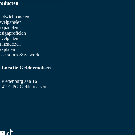
roducten
ndwichpanelen
velpanelen
akpanelen
signprofielen
velplaten
innendozen
kplaten
cessoires & zetwerk
Locatie Geldermalsen
Plettenburglaan 16
4191 PG Geldermalsen
edIn
stagram
YouTube
TikTok