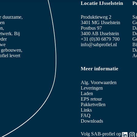
Locatie IJsselstein
P
ze duurzame,
Produktieweg 2
Sa
 en
3401 MG IJsselstein
Ge
n,
Postbus 97
D
etwerk. Bij
3400 AB IJsselstein
De
eder
+31 (0)30 6879 700
Ge
 we
info@sabprofiel.nl
B
e gebouwen,
Da
iel levert
Ac
Meer informatie
Alg. Voorwaarden
Leveringen
Laden
EPS retour
Pakketvellen
Links
FAQ
Downloads
Link
In
Volg SAB-profiel op