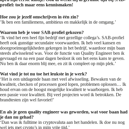
profiel: toch maar eens kennismaken!
Hoe zou je jezelf omschrijven in één zin?
’Ik ben een familiemens, ambitieus en makkelijk in de omgang.’
Waarom heb je voor SAB-profiel gekozen?
‘Ik vind het een heel fijn bedrijf met gezellige collega’s. SAB-profiel
heeft ook gunstige secundaire voorwaarden. Ik heb veel kansen en
doorgroeimogelijkheden gekregen in het bedrijf, waardoor mijn baan
steeds afwisselend was. Voor de functie van Quality Engineer ben ik
gevraagd en na een paar dagen besloot ik om het eens kans te geven.
Nu ben ik daar enorm blij mee, en zit ik compleet op mijn plek.’
Wat vind je tot nu toe het leukste in je werk?
‘Het is een uitdagende baan met veel afwisseling. Bewaken van de
kwaliteit, checken of processen goed lopen, problemen oplossen… Ik
houd ervan om de hoogst mogelijke kwaliteit te waarborgen. Ik heb
een passie voor kwaliteit. Bij veel projecten word ik betrokken. De
brandtesten zijn wel favoriet!’
En als je geen quality engineer was geworden, wat voor baan had
je dan nu gehad?
‘Dan was ik fulltime in cryptovaluta aan het handelen. Ik doe nu nog
wel iets met crypto’s in mijn vrije tijd.’