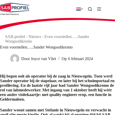
Ga
naar
de
inhoud
SAB-profiel
›
Nieuws
›
Even voorstellen…..Sander
Wongsodikromo
Even voorstellen…..Sander Wongsodikromo
Door
Joyce van Vliet
Op
6 februari 2024
Hij begon ooit als operator bij de zaag in Nieuwegein. Toen werd
Sander operator bij de stapelaar, en later bij het schuimportaal en
profilering. En de laatste vijf jaar had Sander Wongsodikromo de
rol van labmedewerker. Met ingang van 1 oktober heeft hij wéér
een ander visitekaartje: met quality engineer erop, een functie in
Geldermalsen.
Sander woont samen met Stefanie in Nieuwegein en verwacht in
april zijn eerste kindje. Ook al werkt hij al geruime tijd bij SAB-