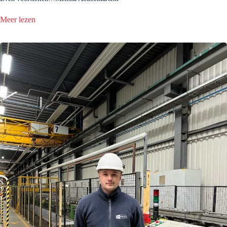
:
Meer lezen
Even
voorstellen…
Melissa
Abdoelkariem