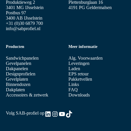
Produktieweg 2
Plettenburglaan 16
3401 MG IJsselstein
4191 PG Geldermalsen
Postbus 97
3400 AB IJsselstein
+31 (0)30 6879 700
info@sabprofiel.nl
Producten
Meer informatie
Sandwichpanelen
Alg. Voorwaarden
Gevelpanelen
Leveringen
Dakpanelen
Laden
Designprofielen
EPS retour
Gevelplaten
Pakketvellen
Binnendozen
Links
Dakplaten
FAQ
Accessoires & zetwerk
Downloads
LinkedIn
Instagram
YouTube
TikTok
Volg SAB-profiel op