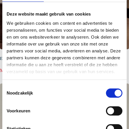
Deze website maakt gebruik van cookies
We gebruiken cookies om content en advertenties te
personaliseren, om functies voor social media te bieden
en om ons websiteverkeer te analyseren. Ook delen we
informatie over uw gebruik van onze site met onze
partners voor social media, adverteren en analyse. Deze
partners kunnen deze gegevens combineren met andere
Even voorstellen…Bintu Donzo
informatie die u aan ze heeft verstrekt of die ze hebben
:
Meer lezen
verzameld op basis van uw gebruik van hun services.
Even
voorstellen…
Bintu
T
Donzo
Noodzakelijk
o
e
s
Voorkeuren
t
e
m
Statistieken