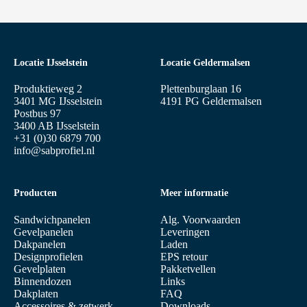
Locatie IJsselstein
Locatie Geldermalsen
Produktieweg 2
Plettenburglaan 16
3401 MG IJsselstein
4191 PG Geldermalsen
Postbus 97
3400 AB IJsselstein
+31 (0)30 6879 700
info@sabprofiel.nl
Producten
Meer informatie
Sandwichpanelen
Alg. Voorwaarden
Gevelpanelen
Leveringen
Dakpanelen
Laden
Designprofielen
EPS retour
Gevelplaten
Pakketvellen
Binnendozen
Links
Dakplaten
FAQ
Accessoires & zetwerk
Downloads