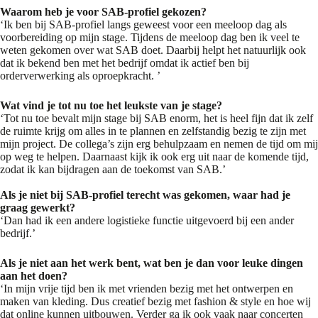
Waarom heb je voor SAB-profiel gekozen?
‘Ik ben bij SAB-profiel langs geweest voor een meeloop dag als
voorbereiding op mijn stage. Tijdens de meeloop dag ben ik veel te
weten gekomen over wat SAB doet. Daarbij helpt het natuurlijk ook
dat ik bekend ben met het bedrijf omdat ik actief ben bij
orderverwerking als oproepkracht. ’
Wat vind je tot nu toe het leukste van
je stage?
‘Tot nu toe bevalt mijn stage bij SAB enorm, het is heel fijn dat ik zelf
de ruimte krijg om alles in te plannen en zelfstandig bezig te zijn met
mijn project. De collega’s zijn erg behulpzaam en nemen de tijd om mij
op weg te helpen. Daarnaast kijk ik ook erg uit naar de komende tijd,
zodat ik kan bijdragen aan de toekomst van SAB.’
Als je niet bij SAB-profiel terecht was gekomen, waar had je
graag gewerkt?
‘Dan had ik een andere logistieke functie uitgevoerd bij een ander
bedrijf.’
Als je niet aan het werk bent, wat ben je dan voor leuke dingen
aan het doen?
‘In mijn vrije tijd ben ik met vrienden bezig met het ontwerpen en
maken van kleding. Dus creatief bezig met fashion & style en hoe wij
dat online kunnen uitbouwen. Verder ga ik ook vaak naar concerten