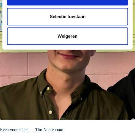
e
l
e
Selectie toestaan
c
t
Weigeren
i
e
Even voorstellen…..Tim Nooteboom