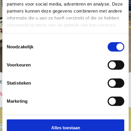
partners voor social media, adverteren en analyse. Deze
partners kunnen deze gegevens combineren met andere
informatie die u aan ze heeft verstrekt of die ze hebben
verzameld op basis van uw gebruik van hun services.
T
Noodzakelijk
o
e
s
Voorkeuren
t
e
Even voorstellen…..Akan Yucel
m
Statistieken
m
:
Meer lezen
i
Even
Marketing
n
voorstellen…..Akan
Yucel
g
s
s
Alles toestaan