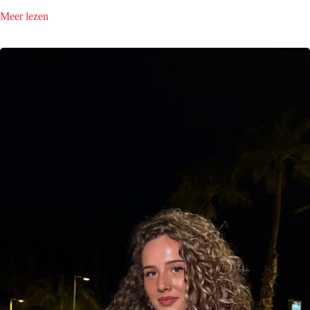
:
Meer lezen
Even
voorstellen…..Tim
Nooteboom