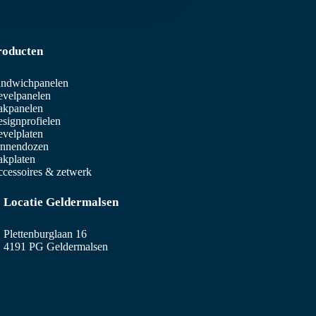
roducten
ndwichpanelen
velpanelen
akpanelen
signprofielen
velplaten
innendozen
kplaten
cessoires & zetwerk
Locatie Geldermalsen
Plettenburglaan 16
4191 PG Geldermalsen