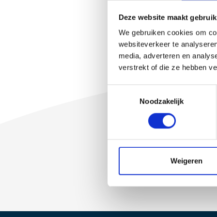
Deze website maakt gebruik
We gebruiken cookies om cont
websiteverkeer te analyseren
media, adverteren en analys
verstrekt of die ze hebben v
T
Noodzakelijk
o
e
s
t
e
m
Weigeren
m
i
n
g