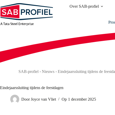
Ga
Over SAB-profiel
naar
de
inhoud
Pro
SAB-profiel
›
Nieuws
›
Eindejaarssluiting tijdens de feestd
Eindejaarssluiting tijdens de feestdagen
Door
Joyce van Vliet
Op
1 december 2025