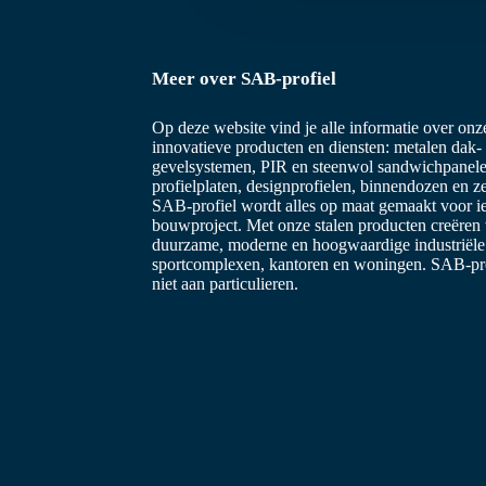
s
s
e
Meer over SAB-profiel
l
e
Op deze website vind je alle informatie over on
c
innovatieve producten en diensten: metalen dak-
t
gevelsystemen, PIR en steenwol sandwichpanele
i
profielplaten, designprofielen, binnendozen en z
SAB-profiel wordt alles op maat gemaakt voor i
e
bouwproject. Met onze stalen producten creëren
duurzame, moderne en hoogwaardige industriël
sportcomplexen, kantoren en woningen. SAB-prof
niet aan particulieren.