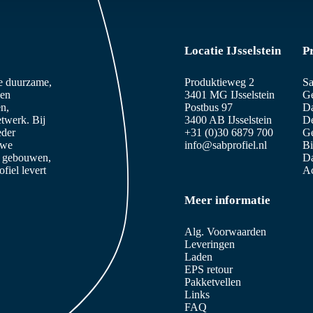
Locatie IJsselstein
P
ze duurzame,
Produktieweg 2
Sa
 en
3401 MG IJsselstein
Ge
n,
Postbus 97
D
etwerk. Bij
3400 AB IJsselstein
De
eder
+31 (0)30 6879 700
Ge
 we
info@sabprofiel.nl
B
e gebouwen,
Da
iel levert
Ac
Meer informatie
Alg. Voorwaarden
Leveringen
Laden
EPS retour
Pakketvellen
Links
FAQ