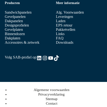
Producten
Meer informatie
Sandwichpanelen
Alg. Voorwaarden
Gevelpanelen
Leveringen
Dakpanelen
Laden
Designprofielen
EPS retour
Gevelplaten
Pakketvellen
Binnendozen
Links
Dakplaten
FAQ
Accessoires & zetwerk
Downloads
LinkedIn
Instagram
YouTube
TikTok
Volg SAB-profiel op
Algemene voorwaarden
Privacyverklaring
Sitemap
Contact