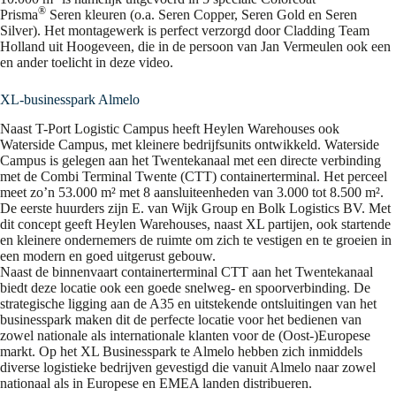
®
Prisma
Seren kleuren (o.a. Seren Copper, Seren Gold en Seren
Silver). Het montagewerk is perfect verzorgd door Cladding Team
Holland uit Hoogeveen, die in de persoon van Jan Vermeulen ook een
en ander toelicht in deze video.
XL-businesspark Almelo
Naast T-Port Logistic Campus heeft Heylen Warehouses ook
Waterside Campus, met kleinere bedrijfsunits ontwikkeld. Waterside
Campus is gelegen aan het Twentekanaal met een directe verbinding
met de Combi Terminal Twente (CTT) containerterminal. Het perceel
meet zo’n 53.000 m² met 8 aansluiteenheden van 3.000 tot 8.500 m².
De eerste huurders zijn E. van Wijk Group en Bolk Logistics BV. Met
dit concept geeft Heylen Warehouses, naast XL partijen, ook startende
en kleinere ondernemers de ruimte om zich te vestigen en te groeien in
een modern en goed uitgerust gebouw.
Naast de binnenvaart containerterminal CTT aan het Twentekanaal
biedt deze locatie ook een goede snelweg- en spoorverbinding. De
strategische ligging aan de A35 en uitstekende ontsluitingen van het
businesspark maken dit de perfecte locatie voor het bedienen van
zowel nationale als internationale klanten voor de (Oost-)Europese
markt. Op het XL Businesspark te Almelo hebben zich inmiddels
diverse logistieke bedrijven gevestigd die vanuit Almelo naar zowel
nationaal als in Europese en EMEA landen distribueren.