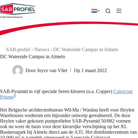
Ga
naar
de
inhoud
SAB-profiel
›
Nieuws
›
DC Waterside Campus in Almelo
DC Waterside Campus in Almelo
Door
Joyce van Vliet
Op
1 maart 2022
SAB-Pyramid in vijf speciale Seren kleuren (o.a. Copper)
Colorcoat
®
Prisma
Het Belgische architectenbureau Wil-Ma / Wastiau heeft voor Heylen
Warehouses wederom een bijzonder ontwerp gerealiseerd. De door
Heylen vaker gekozen puntprofielen SAB-Pyramid 50/882 vormen
ook nu weer de basis voor deze kleurrijke verschijning op het XL
Businesspark bij Almelo direct aan de A35. Het distributiecentrum van
2
10.000 m
is namelijk uitgevoerd in 5 speciale Colorcoat