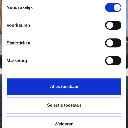
T
Noodzakelijk
o
e
s
Voorkeuren
t
e
m
Statistieken
m
i
Marketing
n
g
s
s
Alles toestaan
e
l
e
Selectie toestaan
c
t
Weigeren
i