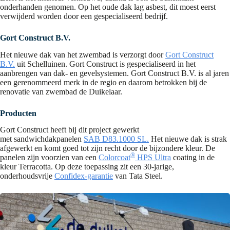
onderhanden genomen. Op het oude dak lag asbest, dit moest eerst
verwijderd worden door een gespecialiseerd bedrijf.
Gort Construct B.V.
Het nieuwe dak van het zwembad is verzorgt door
Gort Construct
B.V.
uit Schelluinen. Gort Construct is gespecialiseerd in het
aanbrengen van dak- en gevelsystemen. Gort Construct B.V. is al jaren
een gerenommeerd merk in de regio en daarom betrokken bij de
renovatie van zwembad de Duikelaar.
Producten
Gort Construct heeft bij dit project gewerkt
met sandwichdakpanelen
SAB D83.1000 SL.
Het nieuwe dak is strak
afgewerkt en komt goed tot zijn recht door de bijzondere kleur. De
®
panelen zijn voorzien van een
Colorcoat
HPS Ultra
coating in de
kleur Terracotta. Op deze toepassing zit een 30-jarige,
onderhoudsvrije
Confidex-garantie
van Tata Steel.