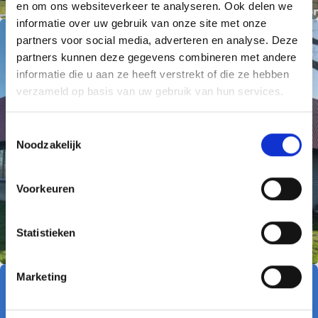
en om ons websiteverkeer te analyseren. Ook delen we
informatie over uw gebruik van onze site met onze
partners voor social media, adverteren en analyse. Deze
partners kunnen deze gegevens combineren met andere
informatie die u aan ze heeft verstrekt of die ze hebben
verzameld op basis van uw gebruik van hun services.
T
Noodzakelijk
o
e
s
Voorkeuren
t
e
m
Statistieken
m
i
Marketing
n
Projectgegevens:
Opdrachtgever: Gemeente Hardinxveld-Giesendam
g
Montage: Gort Construct B.V.
s