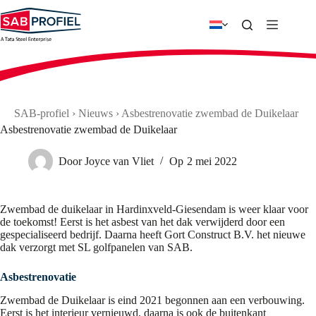
Ga
naar
de
inhoud
SAB-profiel
›
Nieuws
›
Asbestrenovatie zwembad de Duikelaar
Asbestrenovatie zwembad de Duikelaar
Door
Joyce van Vliet
Op
2 mei 2022
Zwembad de duikelaar in Hardinxveld-Giesendam is weer klaar voor
de toekomst! Eerst is het asbest van het dak verwijderd door een
gespecialiseerd bedrijf. Daarna heeft Gort Construct B.V. het nieuwe
dak verzorgt met SL golfpanelen van SAB.
Asbestrenovatie
Zwembad de Duikelaar is eind 2021 begonnen aan een verbouwing.
Eerst is het interieur vernieuwd, daarna is ook de buitenkant