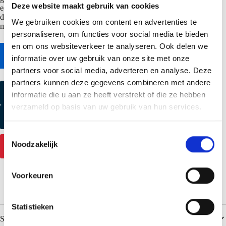
Deze website maakt gebruik van cookies
een woning. Beschikbaar in 2 werkbreedte varianten 0,5 en 1,0 meter,
die ook gecombineerd kunnen worden. Voor inspiratie en alle
We gebruiken cookies om content en advertenties te
mogelijkheden download de
SAB Designprofielen brochure
.
personaliseren, om functies voor social media te bieden
en om ons websiteverkeer te analyseren. Ook delen we
Naar online bestekservice
informatie over uw gebruik van onze site met onze
partners voor social media, adverteren en analyse. Deze
partners kunnen deze gegevens combineren met andere
Kleurmonster aanvragen
informatie die u aan ze heeft verstrekt of die ze hebben
verzameld op basis van uw gebruik van hun services.
Productmonster aanvragen
T
Noodzakelijk
Contact
o
e
s
Voorkeuren
t
e
m
Statistieken
Specificaties
m