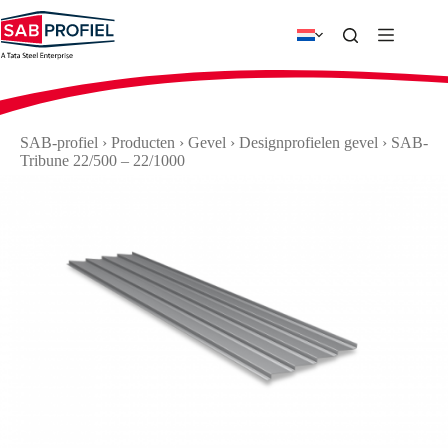
Ga
naar
de
inhoud
SAB-profiel
›
Producten
›
Gevel
›
Designprofielen gevel
›
SAB-
Tribune 22/500 – 22/1000