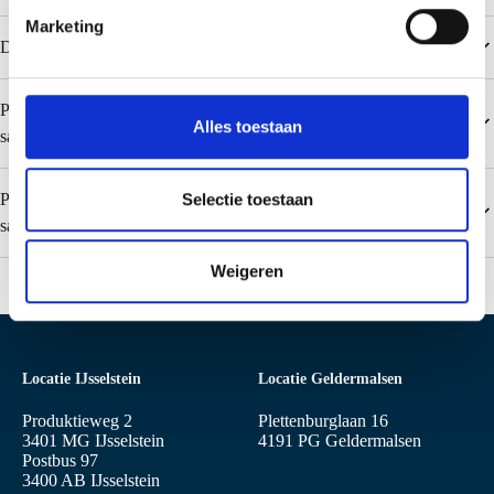
i
Marketing
n
Downloads
g
s
Populaire kleuren Colorcoat SDP 50 (0,50 mm alleen voor
s
Alles toestaan
sandwichpanelen)
e
l
e
Selectie toestaan
Populaire kleuren Colorcoat Prisma (0,50 mm alleen voor
c
sandwichpanelen)
t
Weigeren
i
e
Locatie IJsselstein
Locatie Geldermalsen
Produktieweg 2
Plettenburglaan 16
3401 MG IJsselstein
4191 PG Geldermalsen
Postbus 97
3400 AB IJsselstein