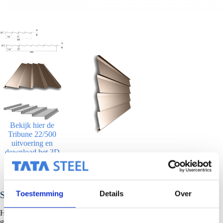
Bekijk hier de
Tribune 22/500
uitvoering en
download het 3D
model (of 2D
tekening)
Toestemming
Details
Over
SAB-Tribune 22/500 – 22/1000
Het potdekselprofiel, ook wel rabatprofiel, is een veel gevraagd
gevelprofiel. Ook prima bruikbaar voor toepassing in de boeirand van