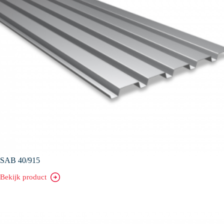
SAB 40/915
Bekijk product
SAB
40/915