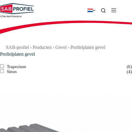
Ga
naar
de
inhoud
SAB-profiel
›
Producten
›
Gevel
›
Profielplaten gevel
Profielplaten gevel
Trapezium
(6)
Sinus
(4)