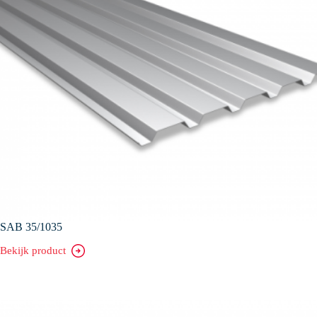
SAB 35/1035
Bekijk product
SAB
35/1035