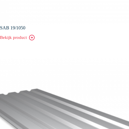
SAB 19/1050
Bekijk product
SAB
19/1050