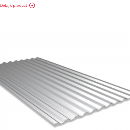
Bekijk product
SAB
45/900