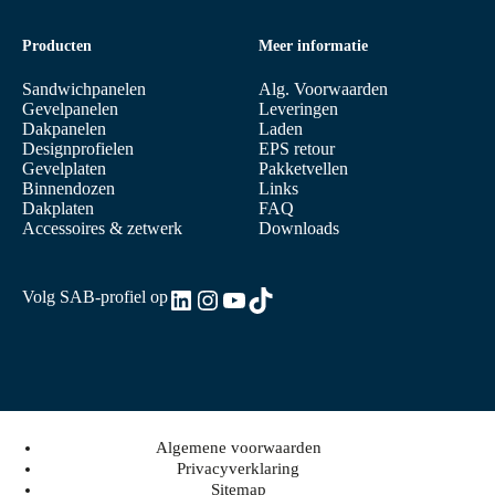
Producten
Meer informatie
Sandwichpanelen
Alg. Voorwaarden
Gevelpanelen
Leveringen
Dakpanelen
Laden
Designprofielen
EPS retour
Gevelplaten
Pakketvellen
Binnendozen
Links
Dakplaten
FAQ
Accessoires & zetwerk
Downloads
LinkedIn
Instagram
YouTube
TikTok
Volg SAB-profiel op
Algemene voorwaarden
Privacyverklaring
Sitemap