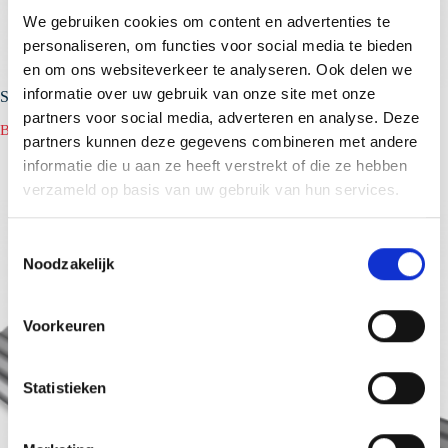
We gebruiken cookies om content en advertenties te
personaliseren, om functies voor social media te bieden
en om ons websiteverkeer te analyseren. Ook delen we
informatie over uw gebruik van onze site met onze
SAB 18/988
partners voor social media, adverteren en analyse. Deze
Bekijk product
SAB
partners kunnen deze gegevens combineren met andere
18/988
informatie die u aan ze heeft verstrekt of die ze hebben
verzameld op basis van uw gebruik van hun services.
T
Noodzakelijk
o
e
s
Voorkeuren
t
e
m
Statistieken
m
i