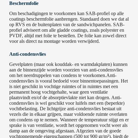
Beschermfolie
Om beschadigingen te voorkomen kan SAB-profiel op alle
coatings beschermfolie aanbrengen. Standaard doen we dat al
op RVS en de buitenplaten van de sandwichpanelen. SAB-
profiel adviseert om alle gladde coatings, zoals polyester en
PVDF, altijd met folie te bestellen. De folie kan zowel direct
voor als direct na montage worden verwijderd.
Anti-condensvlies
Gevelplaten (maar ook kouddak- en warmdakplaten) kunnen
aan de binnenzijde worden voorzien van anti-condensvlies
om het neerdruppelen van condens te voorkomen.Anti-
condensvlies is vooral bedoeld voor binnentoepassingen. Het
is niet geschikt in vochtige ruimtes of in ruimtes met een
permanent hoog vochtgehalte, waar geen ventilatie
plaatsvindt en/of de absorptievlakte niet kan drogen. Anti-
condensvlies is wel geschikt voor luifels met een (beperkte)
vochtbelasting. De lichtgrijze anti-condensvlies bestaat uit
vezels die in elkaar grijpen, maar voldoende ruimte overlaten
om condens op te nemen. Wanneer de temperatuur stijgt en er
sprake is van ventilatie, wordt het opgenomen vocht weer als
damp aan de omgeving afgestaan. Afgezien van de goede
vochtopnemende eigenschappen (500 tot 900 gr/m²), biedt de