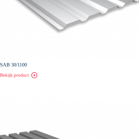
SAB 30/1100
Bekijk product
SAB
30/1100