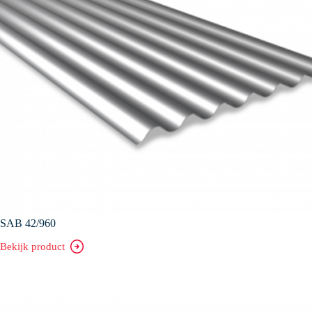
SAB 42/960
Bekijk product
SAB
42/960