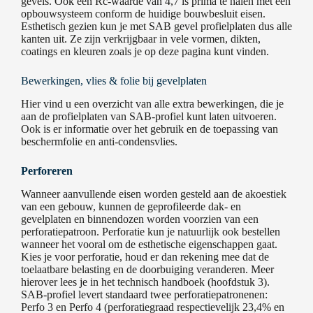
gevels. Ook een Rc-waarde van 4,7 is prima te halen met een
opbouwsysteem conform de huidige bouwbesluit eisen.
Esthetisch gezien kun je met SAB gevel profielplaten dus alle
kanten uit. Ze zijn verkrijgbaar in vele vormen, dikten,
coatings en kleuren zoals je op deze pagina kunt vinden.
Bewerkingen, vlies & folie bij gevelplaten
Hier vind u een overzicht van alle extra bewerkingen, die je
aan de profielplaten van SAB-profiel kunt laten uitvoeren.
Ook is er informatie over het gebruik en de toepassing van
beschermfolie en anti-condensvlies.
Perforeren
Wanneer aanvullende eisen worden gesteld aan de akoestiek
van een gebouw, kunnen de geprofileerde dak- en
gevelplaten en binnendozen worden voorzien van een
perforatiepatroon. Perforatie kun je natuurlijk ook bestellen
wanneer het vooral om de esthetische eigenschappen gaat.
Kies je voor perforatie, houd er dan rekening mee dat de
toelaatbare belasting en de doorbuiging veranderen. Meer
hierover lees je in het technisch handboek (hoofdstuk 3).
SAB-profiel levert standaard twee perforatiepatronenen:
Perfo 3 en Perfo 4 (perforatiegraad respectievelijk 23,4% en