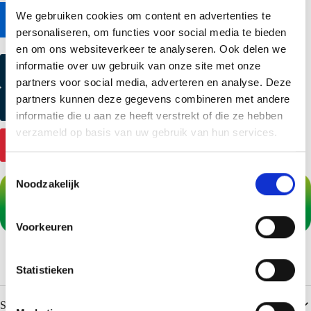
We gebruiken cookies om content en advertenties te
Naar online bestekservice
personaliseren, om functies voor social media te bieden
en om ons websiteverkeer te analyseren. Ook delen we
informatie over uw gebruik van onze site met onze
Kleurmonster aanvragen
partners voor social media, adverteren en analyse. Deze
partners kunnen deze gegevens combineren met andere
Productmonster aanvragen
informatie die u aan ze heeft verstrekt of die ze hebben
verzameld op basis van uw gebruik van hun services.
Contact
T
Noodzakelijk
o
e
s
Voorkeuren
t
e
m
Statistieken
m
i
Specificaties