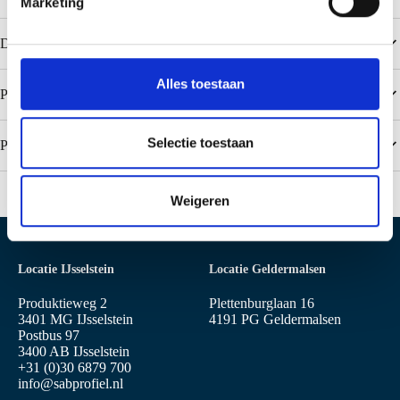
Marketing
n
g
Downloads
s
s
Alles toestaan
Populaire kleuren Colorcoat PE 25 / Polyester
e
l
e
Selectie toestaan
Populaire kleuren Colorcoat HPS200 Ultra
c
t
Weigeren
i
e
Locatie IJsselstein
Locatie Geldermalsen
Produktieweg 2
Plettenburglaan 16
3401 MG IJsselstein
4191 PG Geldermalsen
Postbus 97
3400 AB IJsselstein
+31 (0)30 6879 700
info@sabprofiel.nl