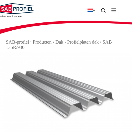
Ga
naar
de
inhoud
SAB-profiel
›
Producten
›
Dak
›
Profielplaten dak
›
SAB
135R/930