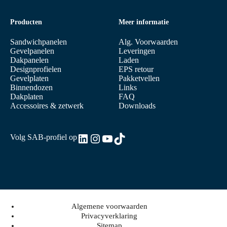
Producten
Meer informatie
Sandwichpanelen
Alg. Voorwaarden
Gevelpanelen
Leveringen
Dakpanelen
Laden
Designprofielen
EPS retour
Gevelplaten
Pakketvellen
Binnendozen
Links
Dakplaten
FAQ
Accessoires & zetwerk
Downloads
LinkedIn
Instagram
YouTube
TikTok
Volg SAB-profiel op
Algemene voorwaarden
Privacyverklaring
Sitemap