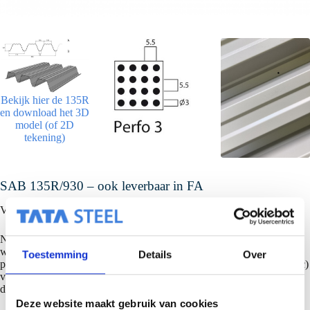
Bekijk hier de 135R
en download het 3D
model (of 2D
tekening)
SAB 135R/930 – ook leverbaar in FA
2
Verder ook leverbaar in 350 N/mm
voor nog betere overspanning.
Natuurlijk kan het warmdakprofiel SAB 135R/930 ook in perfo
worden uitgevoerd en met de A-zijde boven. De A-zijde boven
Toestemming
Details
Over
pakketten warmdakplaat SAB 135R/930 kunnen dan met een (Viavac)
vacuumheffer arbo vriendelijk verantwoord worden gelegd. Zie
de
SAB dakplaten leggen pagina
voor meer informatie.
Deze website maakt gebruik van cookies