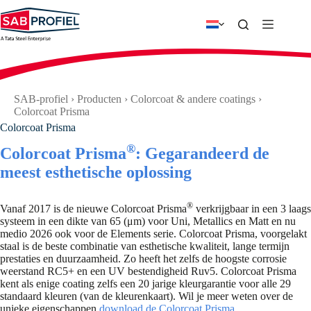
Ga
naar
de
inhoud
SAB-profiel
›
Producten
›
Colorcoat & andere coatings
›
Colorcoat Prisma
Colorcoat Prisma
®
Colorcoat Prisma
: Gegarandeerd de
meest esthetische oplossing
®
Vanaf 2017 is de nieuwe Colorcoat Prisma
verkrijgbaar in een 3 laags
systeem in een dikte van 65 (μm) voor Uni, Metallics en Matt en nu
medio 2026 ook voor de Elements serie. Colorcoat Prisma, voorgelakt
staal is de beste combinatie van esthetische kwaliteit, lange termijn
prestaties en duurzaamheid. Zo heeft het zelfs de hoogste corrosie
weerstand RC5+ en een UV bestendigheid Ruv5. Colorcoat Prisma
kent als enige coating zelfs een 20 jarige kleurgarantie voor alle 29
standaard kleuren (van de kleurenkaart). Wil je meer weten over de
unieke eigenschappen
download de Colorcoat Prisma