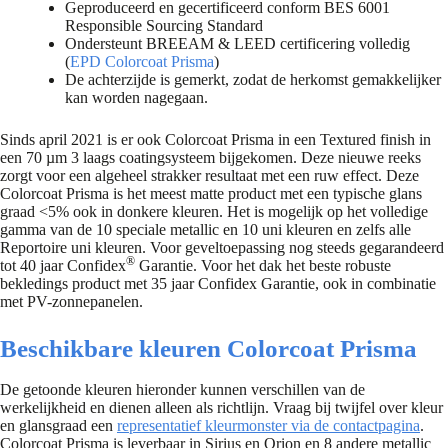
Geproduceerd en gecertificeerd conform BES 6001
Responsible Sourcing Standard
Ondersteunt BREEAM & LEED certificering volledig
(
EPD Colorcoat Prisma
)
De achterzijde is gemerkt, zodat de herkomst gemakkelijker
kan worden nagegaan.
Sinds april 2021 is er ook Colorcoat Prisma in een Textured finish in
een 70 µm 3 laags coatingsysteem bijgekomen. Deze nieuwe reeks
zorgt voor een algeheel strakker resultaat met een ruw effect. Deze
Colorcoat Prisma is het meest matte product met een typische glans
graad <5% ook in donkere kleuren. Het is mogelijk op het volledige
gamma van de 10 speciale metallic en 10 uni kleuren en zelfs alle
Reportoire uni kleuren. Voor geveltoepassing nog steeds gegarandeerd
®
tot 40 jaar Confidex
Garantie. Voor het dak het beste robuste
bekledings product met 35 jaar Confidex Garantie, ook in combinatie
met PV-zonnepanelen.
Beschikbare kleuren Colorcoat Prisma
De getoonde kleuren hieronder kunnen verschillen van de
werkelijkheid en dienen alleen als richtlijn. Vraag bij twijfel over kleur
en glansgraad een
representatief kleurmonster via de contactpagina
.
Colorcoat Prisma is leverbaar in Sirius en Orion en 8 andere metallic