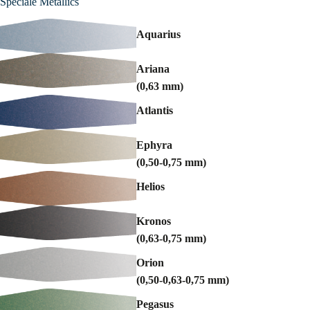
Speciale Metallics
Aquarius
Ariana
(0,63 mm)
Atlantis
Ephyra
(0,50-0,75 mm)
Helios
Kronos
(0,63-0,75 mm)
Orion
(0,50-0,63-0,75 mm)
Pegasus