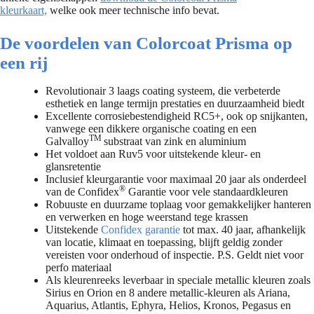
kleurkaart,
welke ook meer technische info bevat.
De voordelen van Colorcoat Prisma op
een rij
Revolutionair 3 laags coating systeem, die verbeterde
esthetiek en lange termijn prestaties en duurzaamheid biedt
Excellente corrosiebestendigheid RC5+, ook op snijkanten,
vanwege een dikkere organische coating en een
TM
Galvalloy
substraat van zink en aluminium
Het voldoet aan Ruv5 voor uitstekende kleur- en
glansretentie
Inclusief kleurgarantie voor maximaal 20 jaar als onderdeel
®
van de Confidex
Garantie voor vele standaardkleuren
Robuuste en duurzame toplaag voor gemakkelijker hanteren
en verwerken en hoge weerstand tege krassen
Uitstekende
Confidex garantie
tot max. 40 jaar, afhankelijk
van locatie, klimaat en toepassing, blijft geldig zonder
vereisten voor onderhoud of inspectie. P.S. Geldt niet voor
perfo materiaal
Als kleurenreeks leverbaar in speciale metallic kleuren zoals
Sirius en Orion en 8 andere metallic-kleuren als Ariana,
Aquarius, Atlantis, Ephyra, Helios, Kronos, Pegasus en