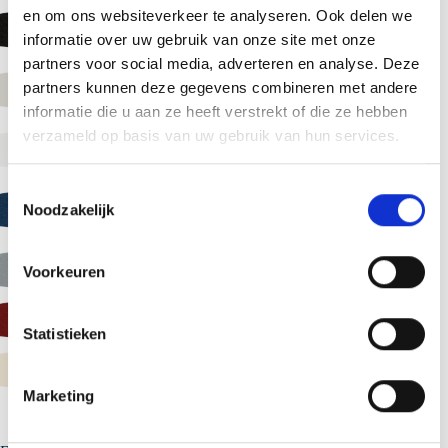
en om ons websiteverkeer te analyseren. Ook delen we
Black (9005)
informatie over uw gebruik van onze site met onze
(0.63-0,75 mm)
partners voor social media, adverteren en analyse. Deze
Hamlet (9002)
partners kunnen deze gegevens combineren met andere
(0,50-0,63-0,75 mm)
informatie die u aan ze heeft verstrekt of die ze hebben
verzameld op basis van uw gebruik van hun services.
White (9010)
(0,50-0,63 mm)
T
Sargasso (5003)
Noodzakelijk
o
(0,63 mm)
e
s
Alaska Grey (7000)
Voorkeuren
t
e
Oxide Red (3009)
m
Statistieken
m
Cream (1015)
i
Marketing
n
g