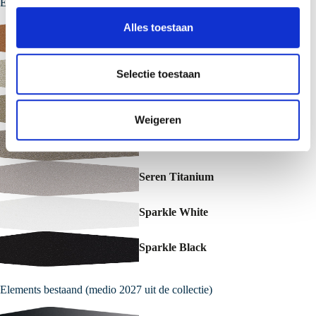
Elements nieuw
s
s
Alles toestaan
Seren Oren
e
l
Seren Champagne
e
Selectie toestaan
c
t
Seren Aurum
Weigeren
i
e
Seren Mirage
Seren Titanium
Sparkle White
Sparkle Black
Elements bestaand (medio 2027 uit de collectie)