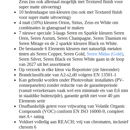
Zeus (nu ook allemaal mogelijk met Textured finish voor
super matte uitvoering)
10 hedendaagse uni-kleuren (nu ook met Textured finish
voor super matte uitvoering)
4 matt (10%) kleuren Orion, Sirius, Zeus en White om
combinaties in glansgraad te maken
7 nieuwe speciale 3-laags Seren en Sparkle kleuren Seren
Oren, Seren Aurum, Seren Champagne, Seren Titanium en
Seren Mirage en de 2 sparkle kleuren Black en White.
De bestaande 6 Elements kleuren met natuurlijk metalen
tinten als Seren Copper, Seren Gold,
Seren Midas (Gold)
,
Seren Silver, Seren Black en Seren White gaan in de loop
van 2027 uit het assortiment
Op verzoek in elke kleur via Reportoire (zie hieronder)
Brandclassificatie van A2-s2,d0 volgens EN 13501-1
Kan gebruikt worden onder Photovoltaic installaties (PV-
zonnepanelen) zonder reductie van de garantieperiode
(vanuit verzekeraars vaak wel een minimale eis van 0,6 mm
in staaldike buitenzijde), garantie geldt niet voor 40 µm
Elements serie
Onafhankelijk getest voor vrijwaring van Volatile Organic
Compounds (VOC) conform EN ISO 16000-9, compleet
met A+ rating
Voldoet volledig aan REACH; vrij van chromaten, inclusief
chroom 6