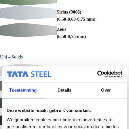
Sirius (9006)
(0,50-0,63-0,75 mm)
Zeus
(0,50-0,75 mm)
Uni – Solids
Oyster (7035)
Slate Grey (7012)
Toestemming
Details
Over
(0,63 mm)
Anthracite (7016)
(0,50-0,63-0,75 mm)
Deze website maakt gebruik van cookies
Black Grey (7021)
We gebruiken cookies om content en advertenties te
(0,50-0,63-0,75 mm)
personaliseren, om functies voor social media te bieden