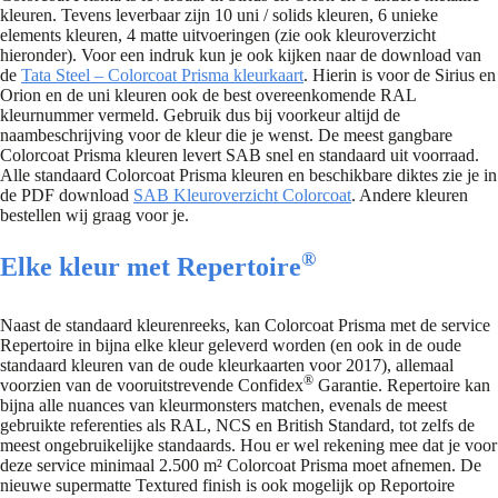
kleuren. Tevens leverbaar zijn 10 uni / solids kleuren, 6 unieke
elements kleuren, 4 matte uitvoeringen (zie ook kleuroverzicht
hieronder). Voor een indruk kun je ook kijken naar de download van
de
Tata Steel – Colorcoat Prisma kleurkaart
. Hierin is voor de Sirius en
Orion en de uni kleuren ook de best overeenkomende RAL
kleurnummer vermeld. Gebruik dus bij voorkeur altijd de
naambeschrijving voor de kleur die je wenst. De meest gangbare
Colorcoat Prisma kleuren levert SAB snel en standaard uit voorraad.
Alle standaard Colorcoat Prisma kleuren en beschikbare diktes zie je in
de PDF download
SAB Kleuroverzicht Colorcoat
. Andere kleuren
bestellen wij graag voor je.
®
Elke kleur met Repertoire
Naast de standaard kleurenreeks, kan Colorcoat Prisma met de service
Repertoire in bijna elke kleur geleverd worden (en ook in de oude
standaard kleuren van de oude kleurkaarten voor 2017), allemaal
®
voorzien van de vooruitstrevende Confidex
Garantie. Repertoire kan
bijna alle nuances van kleurmonsters matchen, evenals de meest
gebruikte referenties als RAL, NCS en British Standard, tot zelfs de
meest ongebruikelijke standaards. Hou er wel rekening mee dat je voor
deze service minimaal 2.500 m² Colorcoat Prisma moet afnemen. De
nieuwe supermatte Textured finish is ook mogelijk op Reportoire